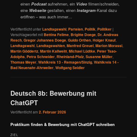
einen
Podcast
aufnehmen, ein
Video
filmen/schneiden,
eine
Webseite
gestalten, einen
Instagram
-Kanal dazu
eröffnen – was auch immer…
Veröffentlicht unter
Landtagswahl
,
Parteien
,
Politik
,
Politiker
|
Verschlagwortet mit
Bettina Fellme
,
Brigitte Doege
,
Dr. Andreas
Resch
,
Gregor Johannes Doege
,
Guido Orthen
,
Holger Knauf
,
Landtagswahl
,
Landtagswahlen
,
Manfred Greuel
,
Marion Morassi
,
Martin Göddertz
,
Martin Kallweitt
,
Michael Lüdtke
,
Peter Tsao-
Adolphs
,
Petra Schneider
,
Rheinland-Pfalz
,
Susanne Müller
,
Thomas Meyer
,
Wahlkreis 13 - Remagen/Sinzig
,
Wahlkreis 14 -
Bad Neuenahr-Ahrweiler
,
Wolfgang Seidler
Deutsch 8b: Bewerbung mit
ChatGPT
Veröffentlicht am
2. Februar 2026
Praktikum finden & Bewerbung mit ChatGPT schreiben
ZIEL