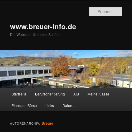
Zum
Zum
primären
sekundären
Such
Inhalt
Inhalt
springen
springen
www.breuer-info.de
Die Webseite für meine Schüler
Hauptmenü
Startseite
Berufsorientierung
AIB
Meine Klasse
Planspiel Börse
Links
Daten…
Breuer
AUTORENARCHIV: