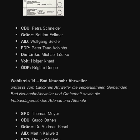
CDU
: Petra Schneider
Grüne
: Bettina Fellmer
AfD
: Wolfgang Seidler
FDP
: Peter Tsao-Adolphs
Die Linke
: Michael Lüdtke
Volt:
Holger Knauf
ÖDP:
Brigitte Doege
Wahlkreis 14 – Bad Neuenahr-Ahrweiler
umfasst vom Landkreis Ahrweiler die verbandsfreien Gemeinden
Bad Neuenahr-Ahrweiler und Grafschaft sowie die
Verbandsgemeinden Adenau und Altenahr
SPD
: Thomas Meyer
CDU
: Guido Orthen
Grüne
: Dr. Andreas Resch
AfD
: Martin Kallweitt
FDP
: Martin Göddertz