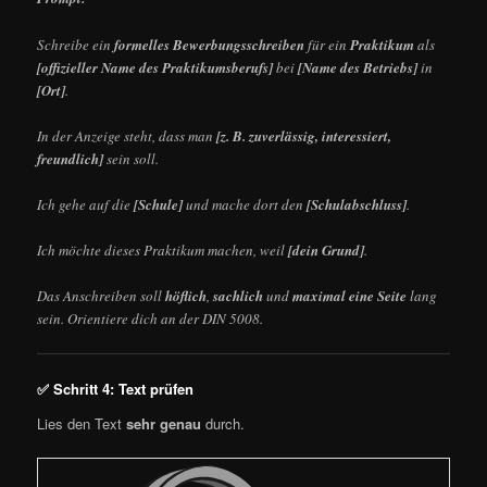
Schreibe ein
formelles Bewerbungsschreiben
für ein
Praktikum
als
[offizieller Name des Praktikumsberufs]
bei
[Name des Betriebs]
in
[Ort]
.
In der Anzeige steht, dass man
[z. B. zuverlässig, interessiert,
freundlich]
sein soll.
Ich gehe auf die
[Schule]
und mache dort den
[Schulabschluss]
.
Ich möchte dieses Praktikum machen, weil
[dein Grund]
.
Das Anschreiben soll
höflich
,
sachlich
und
maximal eine Seite
lang
sein. Orientiere dich an der DIN 5008.
✅ Schritt 4: Text prüfen
Lies den Text
sehr genau
durch.