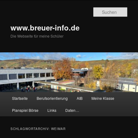
Zum
Zum
primären
sekundären
Such
Inhalt
Inhalt
springen
springen
www.breuer-info.de
Die Webseite für meine Schüler
Hauptmenü
Startseite
Berufsorientierung
AIB
Meine Klasse
Planspiel Börse
Links
Daten…
SCHLAGWORTARCHIV:
WEIMAR