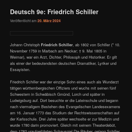
Deutsch 9e: Friedrich Schiller
Veröffentlicht am
20. März 2024
Johann Christoph
Friedrich Schiller
, ab 1802 von Schiller (* 10.
November 1759 in Marbach am Neckar; † 9. Mai 1805 in
Weimar), war ein Arzt, Dichter, Philosoph und Historiker. Er gilt
als einer der bedeutendsten deutschen Dramatiker, Lyriker und
Essayisten.
Friedrich Schiller war der einzige Sohn eines auch als Wundarzt
tätigen württembergischen Offiziers und wuchs mit seinen fünf
Schwestern in Schwäbisch Gmünd, Lorch und später in
Ludwigsburg auf. Dort besuchte er die Lateinschule und begann
nach viermaligem Bestehen des Evangelischen Landesexamens
am 16. Januar 1773 das Studium der Rechtswissenschaften auf
der Karlsschule. Drei Jahre später wechselte er zur Medizin und
wurde 1780 darin promoviert. Gleich mit seinem Theaterdebüt,
dem 1782 uraufgeführten Schauspiel Die Räuber, gelang Schiller