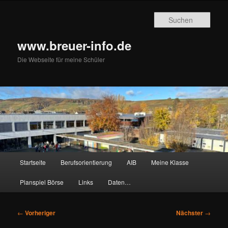
Zum
primären
Such
Inhalt
springen
www.breuer-info.de
Die Webseite für meine Schüler
Hauptmenü
Startseite
Berufsorientierung
AIB
Meine Klasse
Planspiel Börse
Links
Daten…
Beitragsnavigation
←
Vorheriger
Nächster
→