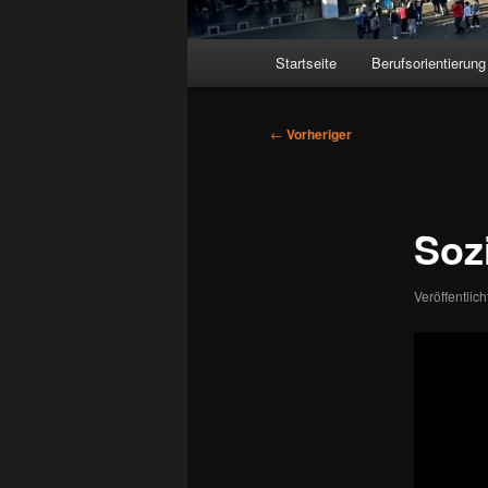
Hauptmenü
Startseite
Berufsorientierung
Beitragsnavigation
←
Vorheriger
Soz
Veröffentlic