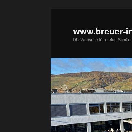
Zum
primären
Inhalt
www.breuer-in
springen
Die Webseite für meine Schüler