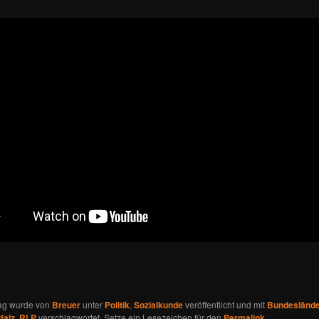
rag wurde von
Breuer
unter
Politik
,
Sozialkunde
veröffentlicht und mit
Bundesländ
falz
,
RLP
verschlagwortet. Setze ein Lesezeichen für den
Permalink
.