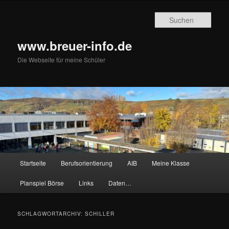
Zum
Zum
primären
sekundären
Such
Inhalt
Inhalt
springen
springen
www.breuer-info.de
Die Webseite für meine Schüler
Hauptmenü
Startseite
Berufsorientierung
AIB
Meine Klasse
Planspiel Börse
Links
Daten…
SCHLAGWORTARCHIV:
SCHILLER