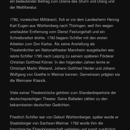
ein bedeutender Beitrag zum Drama des Sturm und Drang und
der Weltliteratur.
1782, inzwischen Militärarzt, floh er vor dem Landesherrn Herzog
Karl Eugen aus Württemberg nach Thüringen, weil ihm wegen
unerlaubter Entfernung vom Dienst Festungshaft und ein
Schreibverbot drohte. 1783 begann Schiller mit den ersten
Arbeiten zum Don Karlos. Als seine Anstellung als
Theaterdichter am Nationaltheater Mannheim ausgelaufen war,
reiste Schiller 1785 nach Leipzig zu seinem späteren Förderer
Christian Gottfried Körner. In den folgenden Jahren lernte er
Christoph Martin Wieland, Johann Gottfried Herder und Johann
Wolfgang von Goethe in Weimar kennen. Gemeinsam prägten sie
die Weimarer Klassik.
Viele seiner Theaterstücke gehören zum Standardrepertoire der
deutschsprachigen Theater. Seine Balladen zählen zu den
bekanntesten deutschen Gedichten.
Friedrich Schiller war von Geburt Württemberger, später wurde er
Staatsbürger von Sachsen-Weimar. 1792 wurde ihm die
französische Ehrenbürgerschaft verliehen und somit zusätzlich