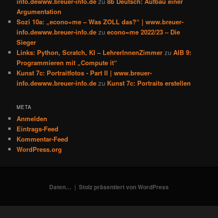
info.dewww.breuer-info.de
zu
8b Deutsch: Aufbau einer
Argumentation
Sozi 10a: „econo=me – Was ZOLL das?“ | www.breuer-
info.dewww.breuer-info.de
zu
econo=me 2022/23 – Die
Sieger
Links: Python, Scratch, KI – LehrerInnenZimmer
zu
AIB 9:
Programmieren mit „Compute it“
Kunst 7c: Portraitfotos - Part II | www.breuer-
info.dewww.breuer-info.de
zu
Kunst 7c: Portraits erstellen
META
Anmelden
Eintrags-Feed
Kommentar-Feed
WordPress.org
Daten…
Stolz präsentiert von WordPress