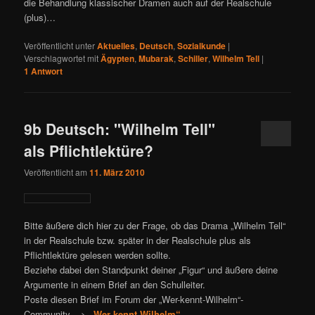
die Behandlung klassischer Dramen auch auf der Realschule
(plus)…
Veröffentlicht unter
Aktuelles
,
Deutsch
,
Sozialkunde
|
Verschlagwortet mit
Ägypten
,
Mubarak
,
Schiller
,
Wilhelm Tell
|
1
Antwort
9b Deutsch: "Wilhelm Tell"
als Pflichtlektüre?
Veröffentlicht am
11. März 2010
Bitte äußere dich hier zu der Frage, ob das Drama „Wilhelm Tell“
in der Realschule bzw. später in der Realschule plus als
Pflichtlektüre gelesen werden sollte.
Beziehe dabei den Standpunkt deiner „Figur“ und äußere deine
Argumente in einem Brief an den Schulleiter.
Poste diesen Brief im Forum der „Wer-kennt-Wilhelm“-
Community –>
„Wer kennt Wilhelm“