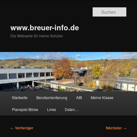
Zum
primären
Such
Inhalt
springen
www.breuer-info.de
Die Webseite für meine Schüler
Hauptmenü
Startseite
Berufsorientierung
AIB
Meine Klasse
Planspiel Börse
Links
Daten…
Beitragsnavigation
←
Vorheriger
Nächster
→