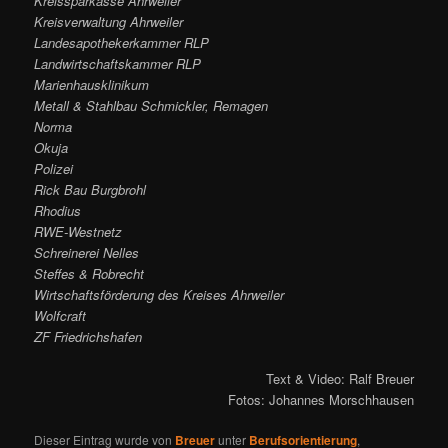
Kreissparkasse Ahrweiler
Kreisverwaltung Ahrweiler
Landesapothekerkammer RLP
Landwirtschaftskammer RLP
Marienhausklinikum
Metall & Stahlbau Schmickler, Remagen
Norma
Okuja
Polizei
Rick Bau Burgbrohl
Rhodius
RWE-Westnetz
Schreinerei Nelles
Steffes & Robrecht
Wirtschaftsförderung des Kreises Ahrweiler
Wolfcraft
ZF Friedrichshafen
Text & Video: Ralf Breuer
Fotos: Johannes Morschhausen
Dieser Eintrag wurde von
Breuer
unter
Berufsorientierung
,