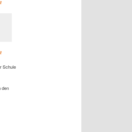
t
t
er Schule
h den