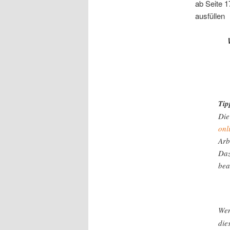
ab Seite 1
ausfüllen
Tip
Die
onl
Arb
Daz
bea
Wen
die