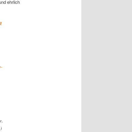
und ehrlich
t
p-
e,
)