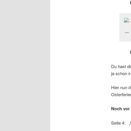
Du hast d
ja schon i
Hier nun 
Osterferie
Noch vor 
Seite 4: „