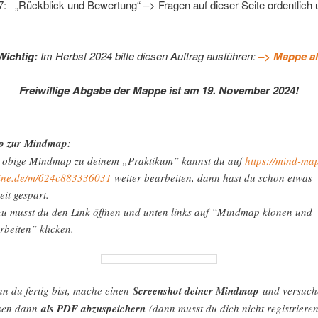
7: „Rückblick und Bewertung“ –> Fragen auf dieser Seite ordentlich 
Wichtig:
Im Herbst 2024 bitte diesen Auftrag ausführen:
–> Mappe al
Freiwillige Abgabe der Mappe ist am 19. November 2024!
p zur Mindmap:
 obige Mindmap zu deinem „Praktikum” kannst du auf
https://mind-ma
ine.de/m/624c883336031
weiter bearbeiten, dann hast du schon etwas
eit gespart.
u musst du den Link öffnen und unten links auf “Mindmap klonen und
rbeiten” klicken.
n du fertig bist, mache einen
Screenshot deiner Mindmap
und versuch
sen dann
als PDF abzuspeichern
(dann musst du dich nicht registrieren