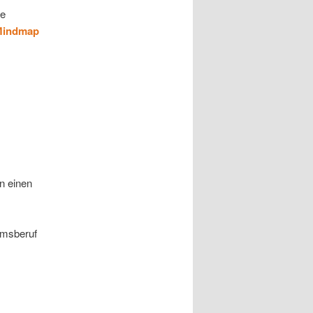
ne
Mindmap
n einen
umsberuf