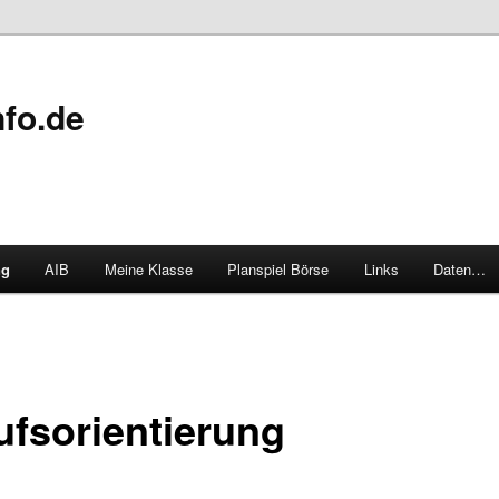
fo.de
ng
AIB
Meine Klasse
Planspiel Börse
Links
Daten…
ufsorientierung