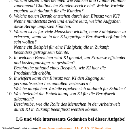
Warum setzen Unternehmen wie Banken und Online-Händler
zunehmend Chatbots im Kundenservice ein? Welche Vorteile
ergeben sich dadurch für die Kunden?
Welche neuen Berufe entstehen durch den Einsatz von KI?
Nenne mindestens zwei und erkläre kurz, welche Aufgaben
diese Berufe umfassen könnten.
Warum ist es für viele Menschen wichtig, neue Fähigkeiten zu
erlernen, wenn sie in der KI-geprägten Berufswelt erfolgreich
sein wollen?
Nenne ein Beispiel für eine Fähigkeit, die in Zukunft
besonders gefragt sein könnte.
In welchen Bereichen wird KI genutzt, um Prozesse effizienter
und kostengünstiger zu gestalten?
Beschreibe anhand eines Beispiels, wie KI hier die
Produktivität erhöht.
Inwiefern kann der Einsatz von KI den Zugang zu
personalisierten Lerninhalten verbessern?
Welche möglichen Vorteile ergeben sich dadurch für Schüler?
Was bedeutet die Entwicklung von KI für die Berufswelt
allgemein?
Beschreibe, wie die Rolle des Menschen in der Arbeitswelt
durch KI in Zukunft beeinflusst werden könnte.
LG und viele interessante Gedanken bei dieser Aufgabe!
Veröffentlicht unter
Berufsorientierung
,
HuS 10
,
Künstliche