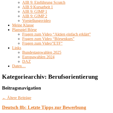
AIB 9: Einführung Scratch
AIB 9 Kursarbeit 1
AIB 9: GIMP 1
AIB 9: GIMP 2
Vorstellungsvideo
Meine Klasse
Planspiel Börse
Fragen zum Video “Aktien einfach erklärt”
Fragen zum Video “Börsenkurs”
Fragen zum Video”ETF”
Links
Bundestagswahlen 2025
Europawahlen 2024
DAZ
Daten…
Kategoriearchiv:
Berufsorientierung
Beitragsnavigation
←
Ältere Beiträge
Deutsch 8b: Letzte Tipps zur Bewerbung