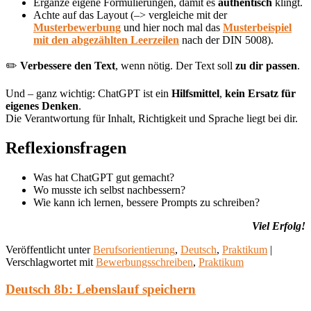
Ergänze eigene Formulierungen, damit es
authentisch
klingt.
Achte auf das Layout (–> vergleiche mit der
Musterbewerbung
und hier noch mal das
Musterbeispiel
mit den abgezählten Leerzeilen
nach der DIN 5008).
✏️
Verbessere den Text
, wenn nötig. Der Text soll
zu dir passen
.
Und – ganz wichtig: ChatGPT ist ein
Hilfsmittel
,
kein Ersatz für
eigenes Denken
.
Die Verantwortung für Inhalt, Richtigkeit und Sprache liegt bei dir.
Reflexionsfragen
Was hat ChatGPT gut gemacht?
Wo musste ich selbst nachbessern?
Wie kann ich lernen, bessere Prompts zu schreiben?
Viel Erfolg!
Veröffentlicht unter
Berufsorientierung
,
Deutsch
,
Praktikum
|
Verschlagwortet mit
Bewerbungsschreiben
,
Praktikum
Deutsch 8b: Lebenslauf speichern