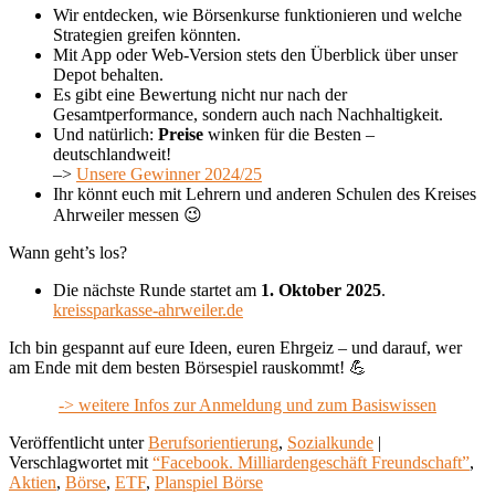
Wir entdecken, wie Börsenkurse funktionieren und welche
Strategien greifen könnten.
Mit App oder Web-Version stets den Überblick über unser
Depot behalten.
Es gibt eine Bewertung nicht nur nach der
Gesamtperformance, sondern auch nach Nachhaltigkeit.
Und natürlich:
Preise
winken für die Besten –
deutschlandweit!
–>
Unsere Gewinner 2024/25
Ihr könnt euch mit Lehrern und anderen Schulen des Kreises
Ahrweiler messen 😉
Wann geht’s los?
Die nächste Runde startet am
1. Oktober 2025
.
kreissparkasse-ahrweiler.de
Ich bin gespannt auf eure Ideen, euren Ehrgeiz – und darauf, wer
am Ende mit dem besten Börsespiel rauskommt! 💪
-> weitere Infos zur Anmeldung und zum Basiswissen
Veröffentlicht unter
Berufsorientierung
,
Sozialkunde
|
Verschlagwortet mit
“Facebook. Milliardengeschäft Freundschaft”
,
Aktien
,
Börse
,
ETF
,
Planspiel Börse