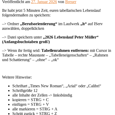
Veröffentlicht am
27. Januar 2026
von
Breuer
Ihr habt jetzt 5 Minuten Zeit, euren tabellarischen Lebenslauf
folgendermaßen zu speichern:
–> Ordner
„Berufsorientierung“
im Laufwerk
„h“
auf IServ
auswählen, doppelklicken
–> Datei speichern unter
„2026 Lebenslauf Peter Müller“
(Anfangsbuchstaben groß!)
–> Wenn ihr fertig seid:
Tabellenrahmen entfernen:
mit Cursor in
Tabelle – rechte Maustaste – „Tabelleneigenschaften“ – „Rahmen
und Schattierung“ – „ohne“ – „ok“
Weitere Hinweise:
Schriftart „Times New Roman“, „Arial“ oder „Calibri“
Schriftgröße 12
alle Inhalte der Zellen -> linksbündig
kopieren = STRG + C
einfügen = STRG + V
alle markieren = STRG + A
Schritt zurück = STRG + Z