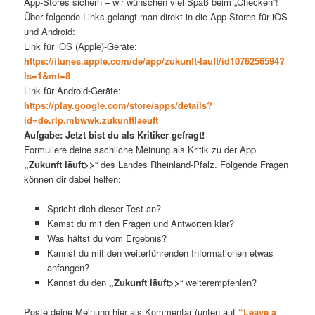
App-Stores sichern – wir wünschen viel Spaß beim „Checken“!
Über folgende Links gelangt man direkt in die App-Stores für iOS
und Android:
Link für iOS (Apple)-Geräte:
https://itunes.apple.com/de/app/zukunft-lauft/id1076256594?
ls=1&mt=8
Link für Android-Geräte:
https://play.google.com/store/apps/details?
id=de.rlp.mbwwk.zukunftlaeuft
Aufgabe: Jetzt bist du als Kritiker gefragt!
Formuliere deine sachliche Meinung als Kritik zu der App
„Zukunft läuft>>
“ des Landes Rheinland-Pfalz. Folgende Fragen
können dir dabei helfen:
Spricht dich dieser Test an?
Kamst du mit den Fragen und Antworten klar?
Was hältst du vom Ergebnis?
Kannst du mit den weiterführenden Informationen etwas
anfangen?
Kannst du den
„Zukunft läuft>>
“ weiterempfehlen?
Poste deine Meinung hier als Kommentar (unten auf
“Leave a