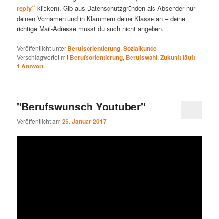
reply”
klicken). Gib aus Datenschutzgründen als Absender nur
deinen Vornamen und in Klammern deine Klasse an – deine
richtige Mail-Adresse musst du auch nicht angeben.
Veröffentlicht unter
Berufsorientierung
,
Sozialkunde
|
Verschlagwortet mit
Berufsorientierung
,
Berufswahl
,
Zukunft läuft
|
1
Antwort
"Berufswunsch Youtuber"
Veröffentlicht am
26. Januar 2017