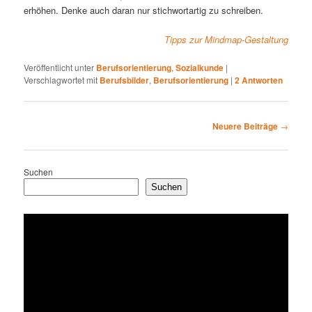
erhöhen. Denke auch daran nur stichwortartig zu schreiben.
Tipps zur Mindmap-Gestaltung
Veröffentlicht unter
Berufsorientierung
,
Sozialkunde
|
Verschlagwortet mit
Berufsbilder
,
Berufsorientierung
|
2
Antworten
Beitragsnavigation
Neuere Beiträge
→
Suchen
Suchen