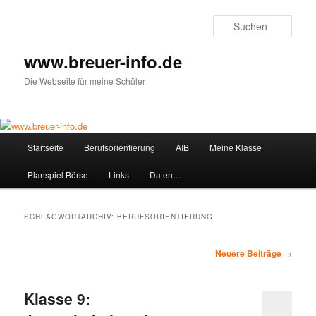
Zum
Zum
primären
sekundären
Such
Inhalt
Inhalt
springen
springen
www.breuer-info.de
Die Webseite für meine Schüler
Hauptmenü
Startseite
Berufsorientierung
AIB
Meine Klasse
Planspiel Börse
Links
Daten…
SCHLAGWORTARCHIV:
BERUFSORIENTIERUNG
Beitragsnavigation
Neuere Beiträge
→
Klasse 9: