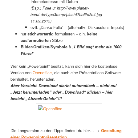
Internetadresse mit Datum
(Bsp.: Folie 3: http://www.planet-
beruf.de/typo3temp/pics/47eb5fe2e4.jpg –
11.09.2015)
evtl. „Danke-Folie“ – (alternativ: Diskussions-Impuls)
nur
stichwortartig
formulieren – d.h.
keine
ausformulierten
Sätze
Bilder
/
Grafiken
/
Symbole
à
„
1 Bild sagt mehr als 1000
Worte!
“
Wer kein „Powerpoint“ besitzt, kann sich hier die kostenlose
Version von
Openoffice
, die auch eine Präsentations-Software
beinhaltet, herunterladen.
Aber Vorsicht: Download startet automatisch – nicht auf
„Jetzt herunterladen“ oder „Download“ klicken – hier
besteht „Abzock-Gefahr“!!!
Die Langversion zu den Tipps findest du hier… –>
Gestaltung
einer Powerpointpräsentation