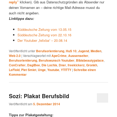
reply”
klicken). Gib aus Datenschutzgründen als Absender nur
deinen Vornamen an – deine richtige Mail-Adresse musst du
auch nicht angeben.
Linktipps dazu:
Süddeutsche Zeitung vom 13.05.15
Süddeutsche Zeitung vom 22.10.16
Der Youtuber „felixba“ – 20.08.14
Veröffentlicht unter
Berufsorientierung
,
HuS 10
,
Jugend
,
Medien
,
Web 2.0
|
Verschlagwortet mit
ApeCrime
,
Aussenseiter
,
Berufsorientierung
,
Berufswunsch Youtuber
,
Bibisbeautypalace
,
ConCrafter
,
DagiBee
,
Die Lochis
,
Dner
,
freekickerz
,
Gronkh
,
LeFloid
,
Piet Smiet
,
Unge
,
Youtube
,
YTITTY
|
Schreibe einen
Kommentar
Sozi: Plakat Berufsbild
Veröffentlicht am
5. Dezember 2014
Tipps zur Plakatgestaltung: