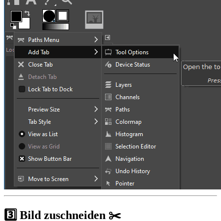
3️⃣ Bild zuschneiden ✂️