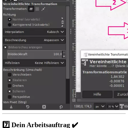
7️⃣ Dein Arbeitsauftrag ✔️