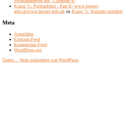
Programmieren mit „Compute it“
Kunst 7c: Portraitfotos - Part II | www.breuer-
info.dewww.breuer-info.de
zu
Kunst 7c: Portraits erstellen
Meta
Anmelden
Eintrags-Feed
Kommentar-Feed
WordPress.org
Daten…
Stolz präsentiert von WordPress