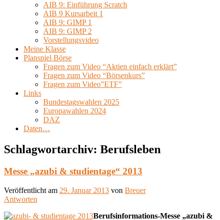
AIB 9: Einführung Scratch
AIB 9 Kursarbeit 1
AIB 9: GIMP 1
AIB 9: GIMP 2
Vorstellungsvideo
Meine Klasse
Planspiel Börse
Fragen zum Video “Aktien einfach erklärt”
Fragen zum Video “Börsenkurs”
Fragen zum Video”ETF”
Links
Bundestagswahlen 2025
Europawahlen 2024
DAZ
Daten…
Schlagwortarchiv:
Berufsleben
Messe „azubi & studientage“ 2013
Veröffentlicht am
29. Januar 2013
von
Breuer
Antworten
Berufsinformations-Messe „azubi &