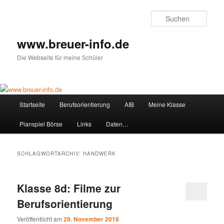
Zum
Zum
primären
sekundären
Such
Inhalt
Inhalt
springen
springen
www.breuer-info.de
Die Webseite für meine Schüler
Hauptmenü
Startseite
Berufsorientierung
AIB
Meine Klasse
Planspiel Börse
Links
Daten…
SCHLAGWORTARCHIV:
HANDWERK
Klasse 8d: Filme zur
Berufsorientierung
Veröffentlicht am
29. November 2018