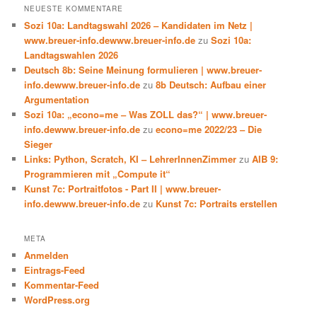
NEUESTE KOMMENTARE
Sozi 10a: Landtagswahl 2026 – Kandidaten im Netz |
www.breuer-info.dewww.breuer-info.de
zu
Sozi 10a:
Landtagswahlen 2026
Deutsch 8b: Seine Meinung formulieren | www.breuer-
info.dewww.breuer-info.de
zu
8b Deutsch: Aufbau einer
Argumentation
Sozi 10a: „econo=me – Was ZOLL das?“ | www.breuer-
info.dewww.breuer-info.de
zu
econo=me 2022/23 – Die
Sieger
Links: Python, Scratch, KI – LehrerInnenZimmer
zu
AIB 9:
Programmieren mit „Compute it“
Kunst 7c: Portraitfotos - Part II | www.breuer-
info.dewww.breuer-info.de
zu
Kunst 7c: Portraits erstellen
META
Anmelden
Eintrags-Feed
Kommentar-Feed
WordPress.org