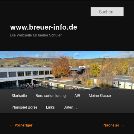
Zum
primären
Such
Inhalt
springen
www.breuer-info.de
Die Webseite für meine Schüler
Hauptmenü
Startseite
Berufsorientierung
AIB
Meine Klasse
Planspiel Börse
Links
Daten…
Beitragsnavigation
←
Vorheriger
Nächster
→