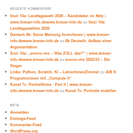
NEUESTE KOMMENTARE
Sozi 10a: Landtagswahl 2026 – Kandidaten im Netz |
www.breuer-info.dewww.breuer-info.de
zu
Sozi 10a:
Landtagswahlen 2026
Deutsch 8b: Seine Meinung formulieren | www.breuer-
info.dewww.breuer-info.de
zu
8b Deutsch: Aufbau einer
Argumentation
Sozi 10a: „econo=me – Was ZOLL das?“ | www.breuer-
info.dewww.breuer-info.de
zu
econo=me 2022/23 – Die
Sieger
Links: Python, Scratch, KI – LehrerInnenZimmer
zu
AIB 9:
Programmieren mit „Compute it“
Kunst 7c: Portraitfotos - Part II | www.breuer-
info.dewww.breuer-info.de
zu
Kunst 7c: Portraits erstellen
META
Anmelden
Eintrags-Feed
Kommentar-Feed
WordPress.org