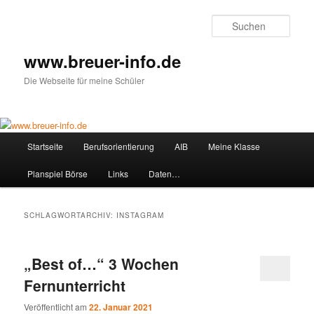
Zum
Zum
primären
sekundären
Such
Inhalt
Inhalt
springen
springen
www.breuer-info.de
Die Webseite für meine Schüler
Hauptmenü
Startseite
Berufsorientierung
AIB
Meine Klasse
Planspiel Börse
Links
Daten…
SCHLAGWORTARCHIV:
INSTAGRAM
„Best of…“ 3 Wochen
Fernunterricht
Veröffentlicht am
22. Januar 2021