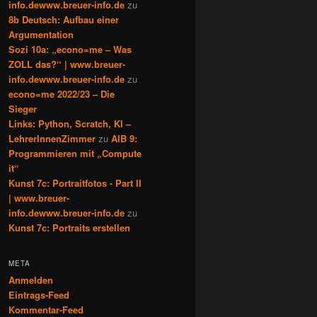
info.dewww.breuer-info.de
zu
8b Deutsch: Aufbau einer
Argumentation
Sozi 10a: „econo=me – Was
ZOLL das?“ | www.breuer-
info.dewww.breuer-info.de
zu
econo=me 2022/23 – Die
Sieger
Links: Python, Scratch, KI –
LehrerInnenZimmer
zu
AIB 9:
Programmieren mit „Compute
it“
Kunst 7c: Portraitfotos - Part II
| www.breuer-
info.dewww.breuer-info.de
zu
Kunst 7c: Portraits erstellen
META
Anmelden
Eintrags-Feed
Kommentar-Feed