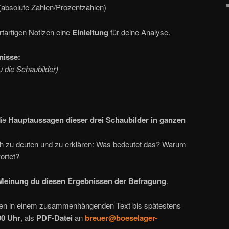
(absolute Zahlen/Prozentzahlen)
rtartigen Notizen eine
Einleitung
für deine Analyse.
nisse:
u die Schaubilder)
die
Hauptaussagen dieser drei Schaubilder in ganzen
 zu deuten und zu erklären: Was bedeutet das? Warum
ortet?
 Meinung du diesen Ergebnissen der Befragung
.
ben in einem zusammenhängenden Text bis spätestens
00 Uhr
, als
PDF-Datei
an
breuer@boeselager-