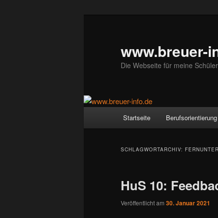
Zum
Zum
primären
sekundären
Inhalt
Inhalt
www.breuer-in
springen
springen
Die Webseite für meine Schüler
Hauptmenü
Startseite
Berufsorientierung
SCHLAGWORTARCHIV:
FERNUNTER
HuS 10: Feedbac
Veröffentlicht am
30. Januar 2021