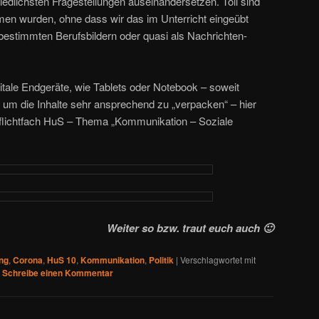
hiedlichsten Fragestellungen auseinandersetzen. Toll sind
en wurden, ohne dass wir das im Unterricht eingeübt
u bestimmten Berufsbildern oder quasi als Nachrichten-
igitale Endgeräte, wie Tablets oder Notebook – soweit
 um die Inhalte sehr ansprechend zu „verpacken“ – hier
flichtfach HuS – Thema „Kommunikation – Soziale
Weiter so bzw. traut euch auch 🙂
ng
,
Corona
,
HuS 10
,
Kommunikation
,
Politik
|
Verschlagwortet mit
|
Schreibe einen Kommentar