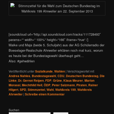
[soundcloud url=“http://api.soundcloud.com/tracks/111728493″
params=““ width=“ 100%“ height=“166″ iframe=“true“ /]
Maike und Maja (beide 5. Schuljahr) aus der AG Schülerradio der
Boeselager-Realschule Ahrweiler erklären noch mal kurz, worum
es heute bei der Bundestagswahl überhaupt geht…
Also: #gehwählen
Veröffentlicht unter
Sozialkunde
,
Wahlen
|
Verschlagwortet mit
Andrea Nahles
,
Bundestagswahl
,
CDU
,
Deutschen Bundestag
,
Die
Linke
,
Dr. Gernot Reipen
,
FDP
,
Grüne
,
Klaus Meurer
,
Marion
Morassi
,
Mechthild Heil
,
ÖDP
,
Peter Salzmann
,
Piraten
,
Rainer
Hilgert
,
SPD
,
Stimmzettel
,
Wahl
,
Wahlkreis 199
,
Wahlkreis
Ahrweiler
|
Schreibe einen Kommentar
Suchen