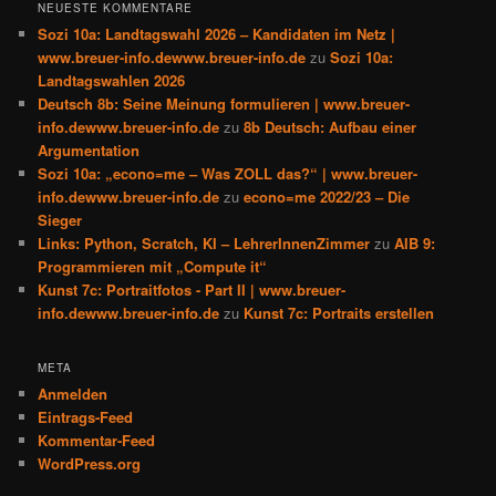
NEUESTE KOMMENTARE
Sozi 10a: Landtagswahl 2026 – Kandidaten im Netz |
www.breuer-info.dewww.breuer-info.de
zu
Sozi 10a:
Landtagswahlen 2026
Deutsch 8b: Seine Meinung formulieren | www.breuer-
info.dewww.breuer-info.de
zu
8b Deutsch: Aufbau einer
Argumentation
Sozi 10a: „econo=me – Was ZOLL das?“ | www.breuer-
info.dewww.breuer-info.de
zu
econo=me 2022/23 – Die
Sieger
Links: Python, Scratch, KI – LehrerInnenZimmer
zu
AIB 9:
Programmieren mit „Compute it“
Kunst 7c: Portraitfotos - Part II | www.breuer-
info.dewww.breuer-info.de
zu
Kunst 7c: Portraits erstellen
META
Anmelden
Eintrags-Feed
Kommentar-Feed
WordPress.org