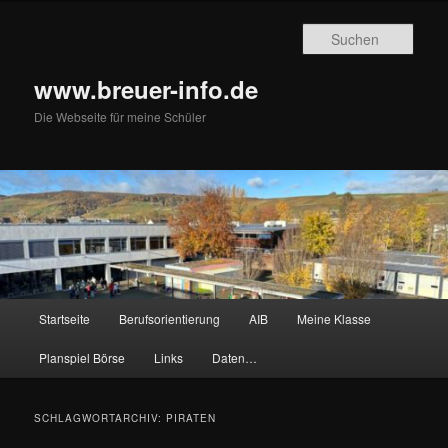
Zum
Zum
primären
sekundären
Such
Inhalt
Inhalt
springen
springen
www.breuer-info.de
Die Webseite für meine Schüler
Hauptmenü
Startseite
Berufsorientierung
AIB
Meine Klasse
Planspiel Börse
Links
Daten…
SCHLAGWORTARCHIV:
PIRATEN