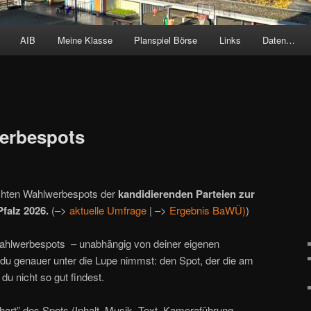
AIB
Meine Klasse
Planspiel Börse
Links
Daten…
werbespots
lichten Wahlwerbespots der
kandidierenden Parteien zur
falz 2026.
(–>
aktuelle Umfrage
| –>
Ergebnis BaWÜ)
)
Wahlwerbespots – unabhängig von deiner eigenen
 du genauer unter die Lupe nimmst: den Spot, der die am
du nicht so gut findest.
hart” des Spots (Inhalt, Musik, Text, Kameraführung,