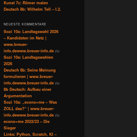
Kunst 7c: Römer malen
Deutsch 8b: Wilhelm Tell – I.2.
NEUESTE KOMMENTARE
Sozi 10a: Landtagswahl 2026
– Kandidaten im Netz |
www.breuer-
info.dewww.breuer-info.de
zu
Sozi 10a: Landtagswahlen
2026
Deutsch 8b: Seine Meinung
formulieren | www.breuer-
info.dewww.breuer-info.de
zu
8b Deutsch: Aufbau einer
Argumentation
Sozi 10a: „econo=me – Was
ZOLL das?“ | www.breuer-
info.dewww.breuer-info.de
zu
econo=me 2022/23 – Die
Sieger
Links: Python, Scratch, KI –