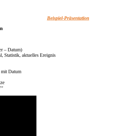
Beispiel-Präsentation
on
er – Datum)
 Statistik, aktuelles Ereignis
e mit Datum
tze
!“