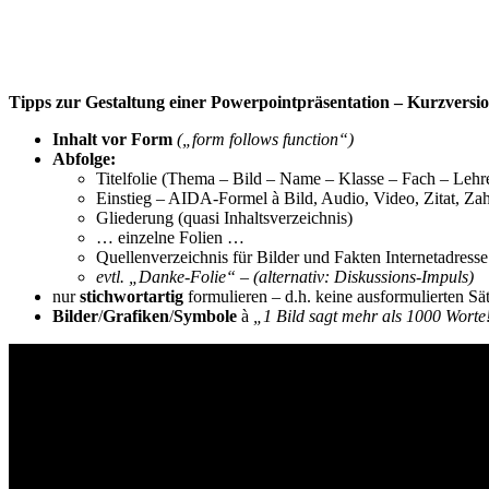
Tipps zur Gestaltung einer Powerpointpräsentation
– Kurzversi
Inhalt vor Form
(„form follows function“)
Abfolge:
Titelfolie (Thema – Bild – Name – Klasse – Fach – Lehr
Einstieg – AIDA-Formel à Bild, Audio, Video, Zitat, Zahl,
Gliederung (quasi Inhaltsverzeichnis)
… einzelne Folien …
Quellenverzeichnis für Bilder und Fakten Internetadress
evtl. „Danke-Folie“ – (alternativ: Diskussions-Impuls)
nur
stichwortartig
formulieren – d.h. keine ausformulierten Sä
Bilder
/
Grafiken
/
Symbole
à
„1 Bild sagt mehr als 1000 Worte