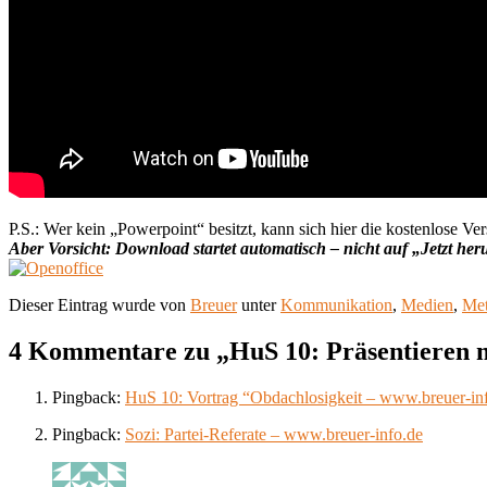
P.S.: Wer kein „Powerpoint“ besitzt, kann sich hier die kostenlose Ve
Aber Vorsicht: Download startet automatisch – nicht auf „Jetzt h
Dieser Eintrag wurde von
Breuer
unter
Kommunikation
,
Medien
,
Met
4 Kommentare zu „
HuS 10: Präsentieren 
Pingback:
HuS 10: Vortrag “Obdachlosigkeit – www.breuer-in
Pingback:
Sozi: Partei-Referate – www.breuer-info.de