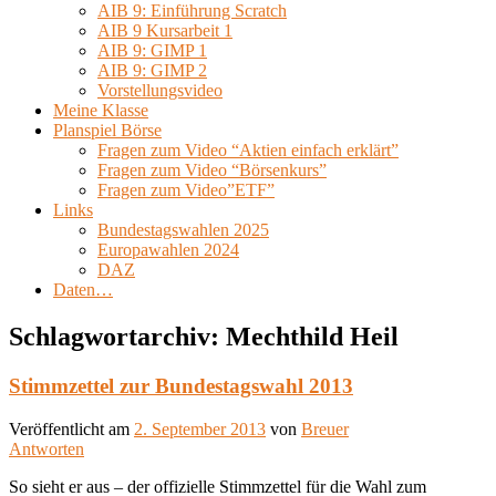
AIB 9: Einführung Scratch
AIB 9 Kursarbeit 1
AIB 9: GIMP 1
AIB 9: GIMP 2
Vorstellungsvideo
Meine Klasse
Planspiel Börse
Fragen zum Video “Aktien einfach erklärt”
Fragen zum Video “Börsenkurs”
Fragen zum Video”ETF”
Links
Bundestagswahlen 2025
Europawahlen 2024
DAZ
Daten…
Schlagwortarchiv:
Mechthild Heil
Stimmzettel zur Bundestagswahl 2013
Veröffentlicht am
2. September 2013
von
Breuer
Antworten
So sieht er aus – der offizielle Stimmzettel für die Wahl zum