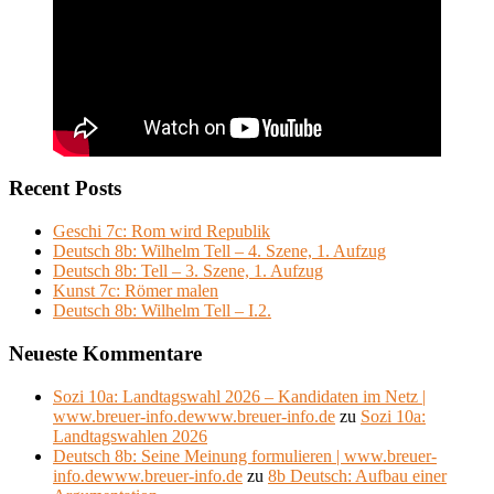
Recent Posts
Geschi 7c: Rom wird Republik
Deutsch 8b: Wilhelm Tell – 4. Szene, 1. Aufzug
Deutsch 8b: Tell – 3. Szene, 1. Aufzug
Kunst 7c: Römer malen
Deutsch 8b: Wilhelm Tell – I.2.
Neueste Kommentare
Sozi 10a: Landtagswahl 2026 – Kandidaten im Netz |
www.breuer-info.dewww.breuer-info.de
zu
Sozi 10a:
Landtagswahlen 2026
Deutsch 8b: Seine Meinung formulieren | www.breuer-
info.dewww.breuer-info.de
zu
8b Deutsch: Aufbau einer