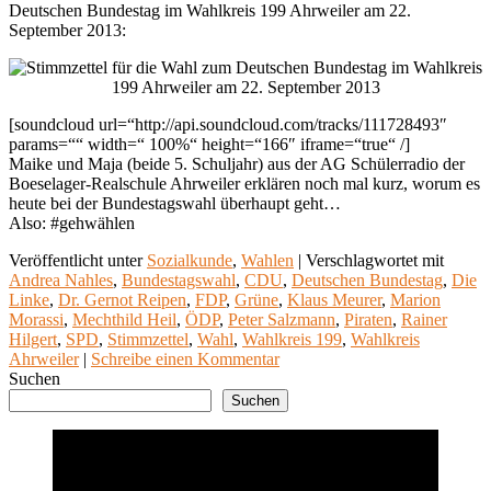
Deutschen Bundestag im Wahlkreis 199 Ahrweiler am 22.
September 2013:
[soundcloud url=“http://api.soundcloud.com/tracks/111728493″
params=““ width=“ 100%“ height=“166″ iframe=“true“ /]
Maike und Maja (beide 5. Schuljahr) aus der AG Schülerradio der
Boeselager-Realschule Ahrweiler erklären noch mal kurz, worum es
heute bei der Bundestagswahl überhaupt geht…
Also: #gehwählen
Veröffentlicht unter
Sozialkunde
,
Wahlen
|
Verschlagwortet mit
Andrea Nahles
,
Bundestagswahl
,
CDU
,
Deutschen Bundestag
,
Die
Linke
,
Dr. Gernot Reipen
,
FDP
,
Grüne
,
Klaus Meurer
,
Marion
Morassi
,
Mechthild Heil
,
ÖDP
,
Peter Salzmann
,
Piraten
,
Rainer
Hilgert
,
SPD
,
Stimmzettel
,
Wahl
,
Wahlkreis 199
,
Wahlkreis
Ahrweiler
|
Schreibe einen Kommentar
Suchen
Suchen