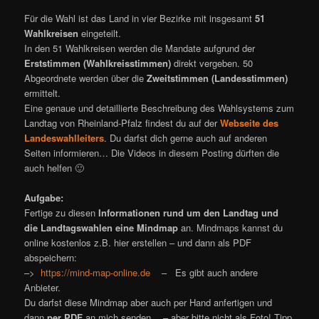
Für die Wahl ist das Land in vier Bezirke mit insgesamt
51
Wahlkreisen
eingeteilt.
In den 51 Wahlkreisen werden die Mandate aufgrund der
Erststimmen (Wahlkreisstimmen)
direkt vergeben. 50
Abgeordnete werden über die
Zweitstimmen (Landesstimmen)
ermittelt.
Eine genaue und detaillierte Beschreibung des Wahlsystems zum
Landtag von Rheinland-Pfalz findest du auf der
Webseite des
Landeswahlleiters
. Du darfst dich gerne auch auf anderen
Seiten informieren… Die Videos in diesem Posting dürften die
auch helfen 🙂
Aufgabe:
Fertige zu diesen
Informationen rund um den Landtag und
die Landtagswahlen eine Mindmap
an. Mindmaps kannst du
online kostenlos z.B. hier erstellen – und dann als PDF
abspeichern:
–>
https://mind-map-online.de
– Es gibt auch andere
Anbieter.
Du darfst diese Mindmap aber auch per Hand anfertigen und
dann
per PDF
an mich senden… – aber bitte nicht als Foto! Tipp