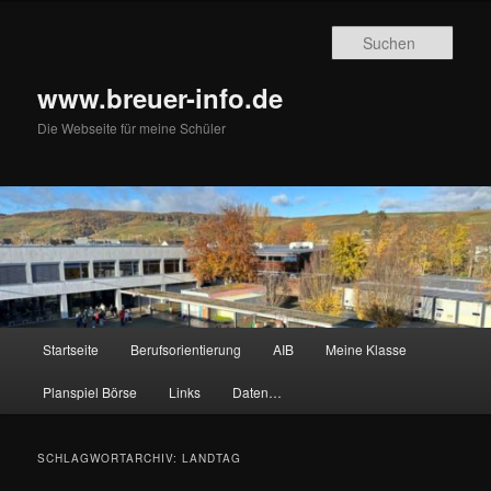
Zum
Zum
primären
sekundären
Such
Inhalt
Inhalt
springen
springen
www.breuer-info.de
Die Webseite für meine Schüler
Hauptmenü
Startseite
Berufsorientierung
AIB
Meine Klasse
Planspiel Börse
Links
Daten…
SCHLAGWORTARCHIV:
LANDTAG