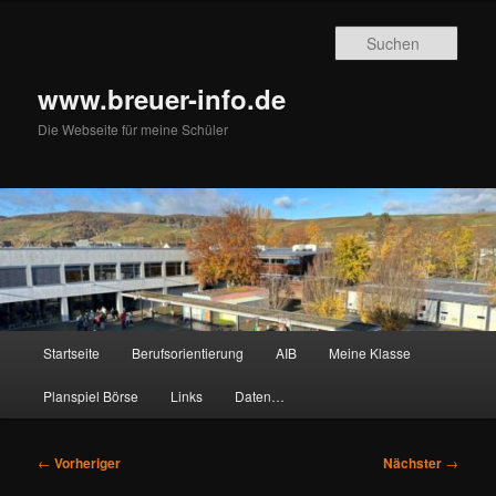
Zum
primären
Such
Inhalt
springen
www.breuer-info.de
Die Webseite für meine Schüler
Hauptmenü
Startseite
Berufsorientierung
AIB
Meine Klasse
Planspiel Börse
Links
Daten…
Beitragsnavigation
←
Vorheriger
Nächster
→