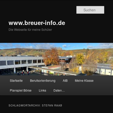
Zum
Zum
primären
sekundären
Such
Inhalt
Inhalt
springen
springen
www.breuer-info.de
Die Webseite für meine Schüler
Hauptmenü
Startseite
Berufsorientierung
AIB
Meine Klasse
Planspiel Börse
Links
Daten…
SCHLAGWORTARCHIV:
STEFAN RAAB