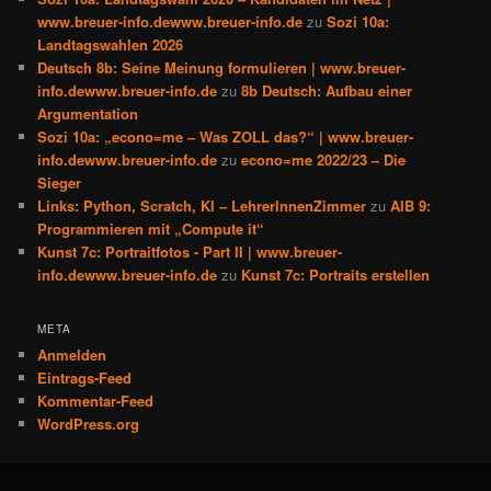
www.breuer-info.dewww.breuer-info.de
zu
Sozi 10a:
Landtagswahlen 2026
Deutsch 8b: Seine Meinung formulieren | www.breuer-
info.dewww.breuer-info.de
zu
8b Deutsch: Aufbau einer
Argumentation
Sozi 10a: „econo=me – Was ZOLL das?“ | www.breuer-
info.dewww.breuer-info.de
zu
econo=me 2022/23 – Die
Sieger
Links: Python, Scratch, KI – LehrerInnenZimmer
zu
AIB 9:
Programmieren mit „Compute it“
Kunst 7c: Portraitfotos - Part II | www.breuer-
info.dewww.breuer-info.de
zu
Kunst 7c: Portraits erstellen
META
Anmelden
Eintrags-Feed
Kommentar-Feed
WordPress.org