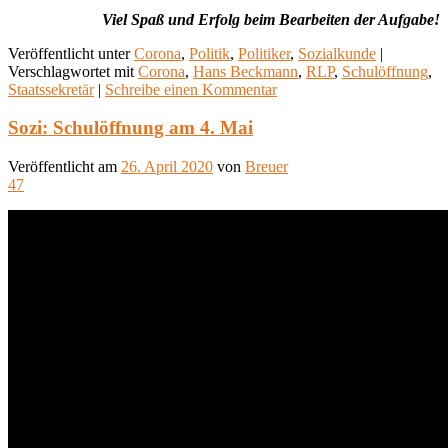
Viel Spaß und Erfolg beim Bearbeiten der Aufgabe!
Veröffentlicht unter
Corona
,
Politik
,
Politiker
,
Sozialkunde
|
Verschlagwortet mit
Corona
,
Hans Beckmann
,
RLP
,
Schulöffnung
,
Staatssekretär
|
Schreibe einen Kommentar
Sozi: Schulöffnung am 4. Mai
Veröffentlicht am
26. April 2020
von
Breuer
47