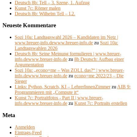
Deutsch 8b: Tell – 3. Szene, 1. Aufzug
Kunst 7c: Römer malen
Deutsch 8b: Wilhelm Tell – I.2.
Neueste Kommentare
Sozi 10a: Landtagswahl 2026 – Kandidaten im Netz |
www.breuer-info.dewww.breuer-info.de
zu
Sozi 10a:
Landtagswahlen 2026
Deutsch 8b: Seine Meinung formulieren | www.breuer-
info.dewww.breuer-info.de
zu
8b Deutsch: Aufbau einer
Argumentation
Sozi 10a: „econo=me – Was ZOLL das?“ | www.breuer-
info.dewww.breuer-info.de
zu
econo=me 2022/23 – Die
Sieger
Links: Python, Scratch, KI – LehrerInnenZimmer
zu
AIB 9:
Programmieren mit „Compute it“
Kunst 7c: Portraitfotos - Part II | www.breuer-
info.dewww.breuer-info.de
zu
Kunst 7c: Portraits erstellen
Meta
Anmelden
Eintrags-Feed