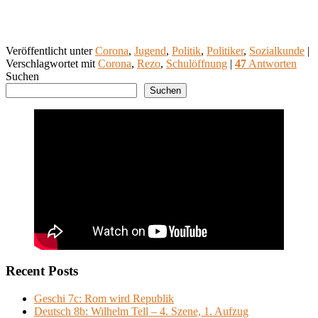
Veröffentlicht unter
Corona
,
Jugend
,
Politik
,
Politiker
,
Sozialkunde
|
Verschlagwortet mit
Corona
,
Rezo
,
Schulöffnung
|
47
Antworten
Suchen
Suchen
Recent Posts
Geschi 7c: Rom wird Republik
Deutsch 8b: Wilhelm Tell – 4. Szene, 1. Aufzug