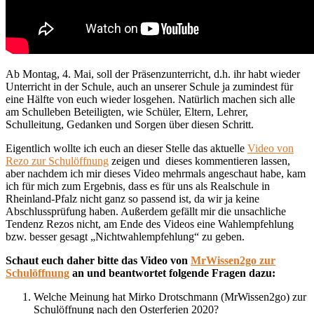
Ab Montag, 4. Mai, soll der Präsenzunterricht, d.h. ihr habt wieder
Unterricht in der Schule, auch an unserer Schule ja zumindest für
eine Hälfte von euch wieder losgehen. Natürlich machen sich alle
am Schulleben Beteiligten, wie Schüler, Eltern, Lehrer,
Schulleitung, Gedanken und Sorgen über diesen Schritt.
Eigentlich wollte ich euch an dieser Stelle das aktuelle
Video von
Rezo zur Schulöffnung
zeigen und dieses kommentieren lassen,
aber nachdem ich mir dieses Video mehrmals angeschaut habe, kam
ich für mich zum Ergebnis, dass es für uns als Realschule in
Rheinland-Pfalz nicht ganz so passend ist, da wir ja keine
Abschlussprüfung haben. Außerdem gefällt mir die unsachliche
Tendenz Rezos nicht, am Ende des Videos eine Wahlempfehlung
bzw. besser gesagt „Nichtwahlempfehlung“ zu geben.
Schaut euch daher bitte das Video von
MrWissen2go zur
Schulöffnung
an und beantwortet folgende Fragen dazu:
Welche Meinung hat Mirko Drotschmann (MrWissen2go) zur
Schulöffnung nach den Osterferien 2020?