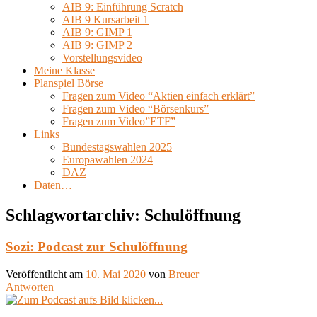
AIB 9: Einführung Scratch
AIB 9 Kursarbeit 1
AIB 9: GIMP 1
AIB 9: GIMP 2
Vorstellungsvideo
Meine Klasse
Planspiel Börse
Fragen zum Video “Aktien einfach erklärt”
Fragen zum Video “Börsenkurs”
Fragen zum Video”ETF”
Links
Bundestagswahlen 2025
Europawahlen 2024
DAZ
Daten…
Schlagwortarchiv:
Schulöffnung
Sozi: Podcast zur Schulöffnung
Veröffentlicht am
10. Mai 2020
von
Breuer
Antworten