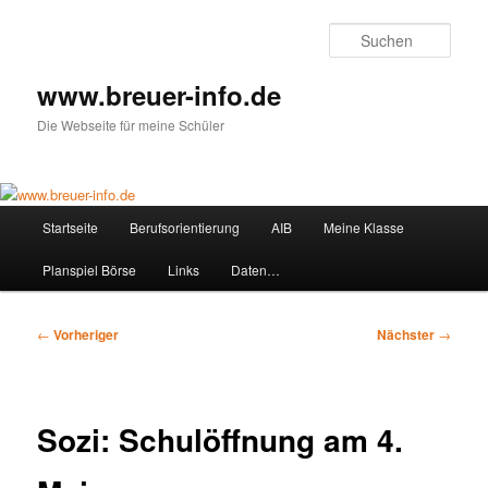
Zum
primären
Such
Inhalt
springen
www.breuer-info.de
Die Webseite für meine Schüler
Hauptmenü
Startseite
Berufsorientierung
AIB
Meine Klasse
Planspiel Börse
Links
Daten…
Beitragsnavigation
←
Vorheriger
Nächster
→
Sozi: Schulöffnung am 4.