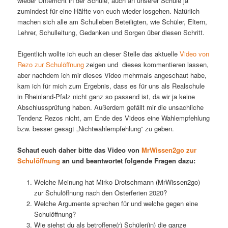
wieder Unterricht in der Schule, auch an unserer Schule ja
zumindest für eine Hälfte von euch wieder losgehen. Natürlich
machen sich alle am Schulleben Beteiligten, wie Schüler, Eltern,
Lehrer, Schulleitung, Gedanken und Sorgen über diesen Schritt.
Eigentlich wollte ich euch an dieser Stelle das aktuelle
Video von
Rezo zur Schulöffnung
zeigen und dieses kommentieren lassen,
aber nachdem ich mir dieses Video mehrmals angeschaut habe,
kam ich für mich zum Ergebnis, dass es für uns als Realschule
in Rheinland-Pfalz nicht ganz so passend ist, da wir ja keine
Abschlussprüfung haben. Außerdem gefällt mir die unsachliche
Tendenz Rezos nicht, am Ende des Videos eine Wahlempfehlung
bzw. besser gesagt „Nichtwahlempfehlung“ zu geben.
Schaut euch daher bitte das Video von
MrWissen2go zur
Schulöffnung
an und beantwortet folgende Fragen dazu:
Welche Meinung hat Mirko Drotschmann (MrWissen2go)
zur Schulöffnung nach den Osterferien 2020?
Welche Argumente sprechen für und welche gegen eine
Schulöffnung?
Wie siehst du als betroffene(r) Schüler(in) die ganze