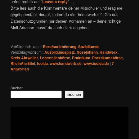
unten rechts auf
“
Leave a reply
”
…
Bitte lies auch die Kommentare deiner Mitschüler und reagiere
gegebenenfalls darauf, indem du sie “beantwortest”. Gib aus
Datenschutzgründen nur deinen Vornamen an – deine richtige
Mail-Adresse musst du auch nicht angeben.
Veröffentlicht unter
Berufsorientierung
,
Sozialkunde
|
Verschlagwortet mit
Ausbildungsplatz
,
Gosejohann
,
Handwerk
,
Kreis Ahrweiler
,
Lehrstellenbörse
,
Praktikum
,
Praktikumsbörse
,
RheinAhrEifel
,
tooldu
,
www.handwerk.de
,
www.tooldu.de
|
7
Antworten
Suchen
Suchen