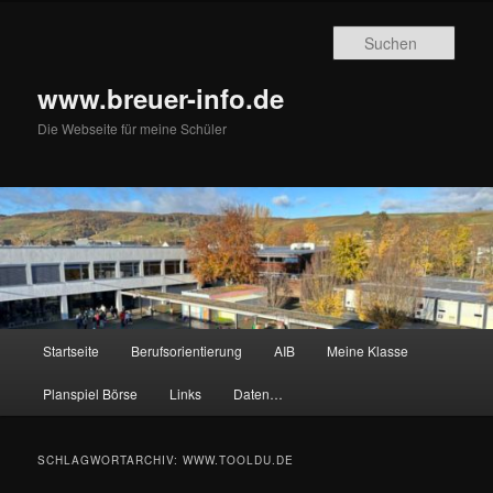
Zum
Zum
primären
sekundären
Such
Inhalt
Inhalt
springen
springen
www.breuer-info.de
Die Webseite für meine Schüler
Hauptmenü
Startseite
Berufsorientierung
AIB
Meine Klasse
Planspiel Börse
Links
Daten…
SCHLAGWORTARCHIV:
WWW.TOOLDU.DE