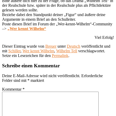
Bitte äußere dich hier zu der Frage, ob das Drama „Wilhelm Tell“ in
der Realschule bzw. später in der Realschule plus als Pflichtlektüre
gelesen werden sollte.
Beziehe dabei den Standpunkt deiner „Figur“ und äußere deine
Argumente in einem Brief an den Schulleiter.
Poste diesen Brief im Forum der „Wer-kennt-Wilhelm“-Community
–>
„Wer kennt Wilhelm“
Viel Erfolg!
Dieser Eintrag wurde von
Breuer
unter
Deutsch
veröffentlicht und
mit
Schiller
,
Wer kennt Wilhelm
,
Wilhelm Tell
verschlagwortet.
Setze ein Lesezeichen für den
Permalink
.
Schreibe einen Kommentar
Deine E-Mail-Adresse wird nicht veröffentlicht.
Erforderliche
Felder sind mit
*
markiert
Kommentar
*