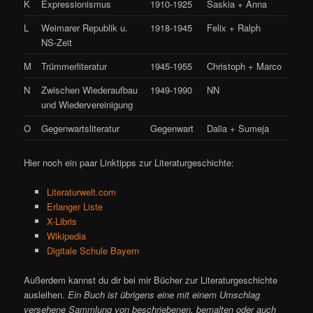
K
Expressionismus
1910-1925
Saskia + Anna
L
Weimarer Republik u.
1918-1945
Felix + Ralph
NS-Zeit
M
Trümmerliteratur
1945-1955
Christoph + Marco
N
Zwischen Wiederaufbau
1949-1990
NN
und Wiedervereinigung
O
Gegenwartsliteratur
Gegenwart
Dalia + Sumeja
Hier noch ein paar Linktipps zur Literaturgeschichte:
Literaturwelt.com
Erlanger Liste
X-Libris
Wikipedia
Digitale Schule Bayern
Außerdem kannst du dir bei mir Bücher zur Literaturgeschichte
ausleihen.
Ein Buch ist übrigens eine mit einem Umschlag
versehene Sammlung von beschriebenen, bemalten oder auch