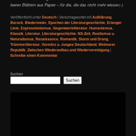
leeren Blättern aus Papier – für die, die das nicht mehr wissen;-)
Veröffentlicht unter
Deutsch
|
Verschlagwortet mit
Aufklärung
,
Barock
,
Biedermeier
,
Epochen der Literaturgeschichte
,
Erlanger
Liste
,
Expressionismus
,
Gegenwartsliteratur
,
Humanismus
,
Klassik
,
Literatur
,
Literaturgeschichte
,
NS-Zeit
,
Realismus u.
Naturalismus
,
Renaissance
,
Romantik
,
Sturm und Drang
,
Trümmerliteratur
,
Vormärz u. Junges Deutschland
,
Weimarer
Republik
,
Zwischen Wiederaufbau und Wiedervereinigung
|
Schreibe einen Kommentar
Suchen
Suchen