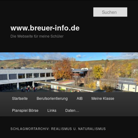
Zum
Zum
primären
sekundären
Such
Inhalt
Inhalt
springen
springen
www.breuer-info.de
Die Webseite für meine Schüler
Hauptmenü
Startseite
Berufsorientierung
AIB
Meine Klasse
Planspiel Börse
Links
Daten…
SCHLAGWORTARCHIV:
REALISMUS U. NATURALISMUS