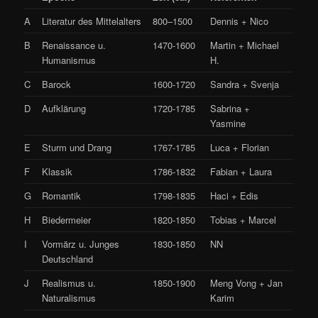
A
Literatur des Mittelalters
800–1500
Dennis + Nico
B
Renaissance u.
1470-1600
Martin + Michael
Humanismus
H.
C
Barock
1600-1720
Sandra + Svenja
D
Aufklärung
1720-1785
Sabrina +
Yasmine
E
Sturm und Drang
1767-1785
Luca + Florian
F
Klassik
1786-1832
Fabian + Laura
G
Romantik
1798-1835
Haci + Edis
H
Biedermeier
1820-1850
Tobias + Marcel
I
Vormärz u. Junges
1830-1850
NN
Deutschland
J
Realismus u.
1850-1900
Meng Vong + Jan
Naturalismus
Karim