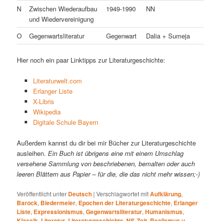
N
Zwischen Wiederaufbau
1949-1990
NN
und Wiedervereinigung
O
Gegenwartsliteratur
Gegenwart
Dalia + Sumeja
Hier noch ein paar Linktipps zur Literaturgeschichte:
Literaturwelt.com
Erlanger Liste
X-Libris
Wikipedia
Digitale Schule Bayern
Außerdem kannst du dir bei mir Bücher zur Literaturgeschichte
ausleihen.
Ein Buch ist übrigens eine mit einem Umschlag
versehene Sammlung von beschriebenen, bemalten oder auch
leeren Blättern aus Papier – für die, die das nicht mehr wissen;-)
Veröffentlicht unter
Deutsch
|
Verschlagwortet mit
Aufklärung
,
Barock
,
Biedermeier
,
Epochen der Literaturgeschichte
,
Erlanger
Liste
,
Expressionismus
,
Gegenwartsliteratur
,
Humanismus
,
Klassik
,
Literatur
,
Literaturgeschichte
,
NS-Zeit
,
Realismus u.