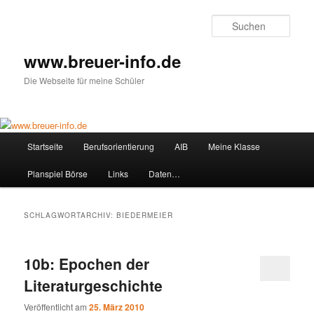
Zum
Zum
primären
sekundären
Such
Inhalt
Inhalt
springen
springen
www.breuer-info.de
Die Webseite für meine Schüler
Hauptmenü
Startseite
Berufsorientierung
AIB
Meine Klasse
Planspiel Börse
Links
Daten…
SCHLAGWORTARCHIV:
BIEDERMEIER
10b: Epochen der
Literaturgeschichte
Veröffentlicht am
25. März 2010