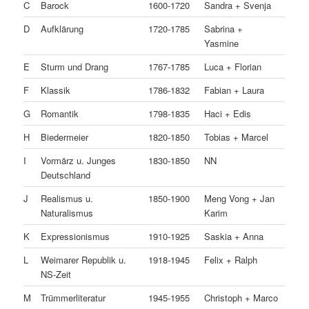
C
Barock
1600-1720
Sandra + Svenja
D
Aufklärung
1720-1785
Sabrina +
Yasmine
E
Sturm und Drang
1767-1785
Luca + Florian
F
Klassik
1786-1832
Fabian + Laura
G
Romantik
1798-1835
Haci + Edis
H
Biedermeier
1820-1850
Tobias + Marcel
I
Vormärz u. Junges
1830-1850
NN
Deutschland
J
Realismus u.
1850-1900
Meng Vong + Jan
Naturalismus
Karim
K
Expressionismus
1910-1925
Saskia + Anna
L
Weimarer Republik u.
1918-1945
Felix + Ralph
NS-Zeit
M
Trümmerliteratur
1945-1955
Christoph + Marco