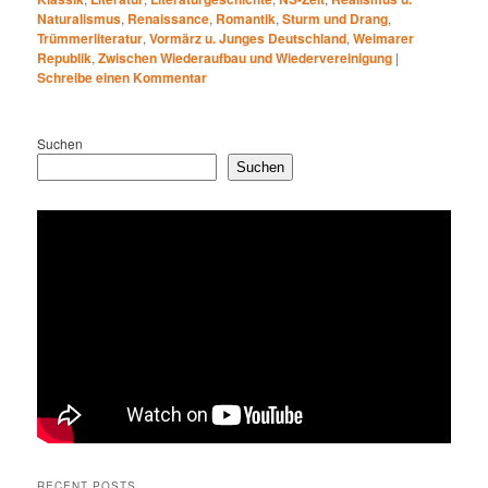
Naturalismus
,
Renaissance
,
Romantik
,
Sturm und Drang
,
Trümmerliteratur
,
Vormärz u. Junges Deutschland
,
Weimarer
Republik
,
Zwischen Wiederaufbau und Wiedervereinigung
|
Schreibe einen Kommentar
Suchen
Suchen
RECENT POSTS