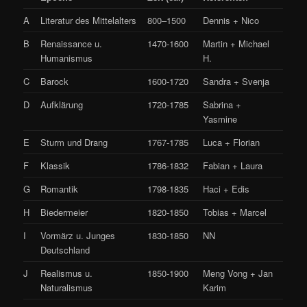
A
Literatur des Mittelalters
800–1500
Dennis + Nico
B
Renaissance u.
1470-1600
Martin + Michael
Humanismus
H.
C
Barock
1600-1720
Sandra + Svenja
D
Aufklärung
1720-1785
Sabrina +
Yasmine
E
Sturm und Drang
1767-1785
Luca + Florian
F
Klassik
1786-1832
Fabian + Laura
G
Romantik
1798-1835
Haci + Edis
H
Biedermeier
1820-1850
Tobias + Marcel
I
Vormärz u. Junges
1830-1850
NN
Deutschland
J
Realismus u.
1850-1900
Meng Vong + Jan
Naturalismus
Karim