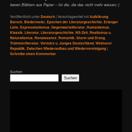
leeren Blättern aus Papier – für die, die das nicht mehr wissen;-)
Veröffentlicht unter
Deutsch
|
Verschlagwortet mit
Aufklärung
,
Barock
,
Biedermeier
,
Epochen der Literaturgeschichte
,
Erlanger
Liste
,
Expressionismus
,
Gegenwartsliteratur
,
Humanismus
,
Klassik
,
Literatur
,
Literaturgeschichte
,
NS-Zeit
,
Realismus u.
Naturalismus
,
Renaissance
,
Romantik
,
Sturm und Drang
,
Trümmerliteratur
,
Vormärz u. Junges Deutschland
,
Weimarer
Republik
,
Zwischen Wiederaufbau und Wiedervereinigung
|
Schreibe einen Kommentar
Suchen
Suchen