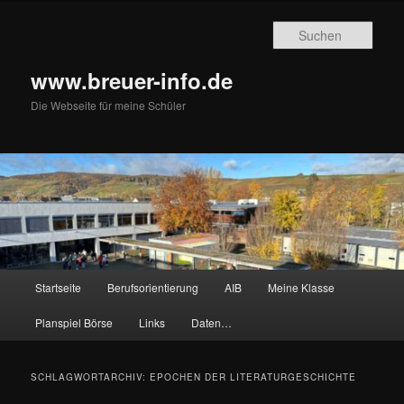
Zum
Zum
primären
sekundären
Such
Inhalt
Inhalt
springen
springen
www.breuer-info.de
Die Webseite für meine Schüler
Hauptmenü
Startseite
Berufsorientierung
AIB
Meine Klasse
Planspiel Börse
Links
Daten…
SCHLAGWORTARCHIV:
EPOCHEN DER LITERATURGESCHICHTE