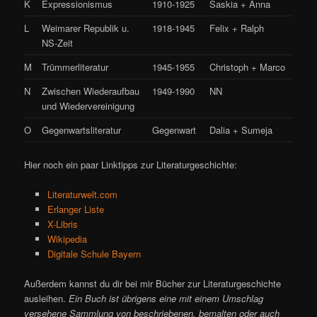
K
Expressionismus
1910-1925
Saskia + Anna
L
Weimarer Republik u.
1918-1945
Felix + Ralph
NS-Zeit
M
Trümmerliteratur
1945-1955
Christoph + Marco
N
Zwischen Wiederaufbau
1949-1990
NN
und Wiedervereinigung
O
Gegenwartsliteratur
Gegenwart
Dalia + Sumeja
Hier noch ein paar Linktipps zur Literaturgeschichte:
Literaturwelt.com
Erlanger Liste
X-Libris
Wikipedia
Digitale Schule Bayern
Außerdem kannst du dir bei mir Bücher zur Literaturgeschichte
ausleihen.
Ein Buch ist übrigens eine mit einem Umschlag
versehene Sammlung von beschriebenen, bemalten oder auch