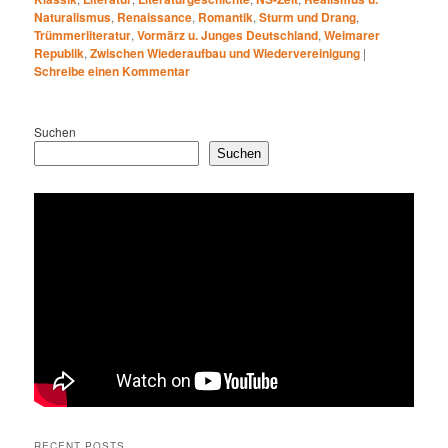
Naturalismus
,
Renaissance
,
Romantik
,
Sturm und Drang
,
Trümmerliteratur
,
Vormärz u. Junges Deutschland
,
Weimarer
Republik
,
Zwischen Wiederaufbau und Wiedervereinigung
|
Schreibe einen Kommentar
Suchen
Suchen
RECENT POSTS