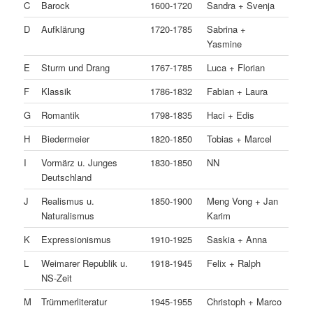
C
Barock
1600-1720
Sandra + Svenja
D
Aufklärung
1720-1785
Sabrina +
Yasmine
E
Sturm und Drang
1767-1785
Luca + Florian
F
Klassik
1786-1832
Fabian + Laura
G
Romantik
1798-1835
Haci + Edis
H
Biedermeier
1820-1850
Tobias + Marcel
I
Vormärz u. Junges
1830-1850
NN
Deutschland
J
Realismus u.
1850-1900
Meng Vong + Jan
Naturalismus
Karim
K
Expressionismus
1910-1925
Saskia + Anna
L
Weimarer Republik u.
1918-1945
Felix + Ralph
NS-Zeit
M
Trümmerliteratur
1945-1955
Christoph + Marco