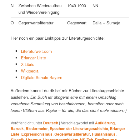
N
Zwischen Wiederaufbau
1949-1990
NN
und Wiedervereinigung
O
Gegenwartsliteratur
Gegenwart
Dalia + Sumeja
Hier noch ein paar Linktipps zur Literaturgeschichte:
Literaturwelt.com
Erlanger Liste
X-Libris
Wikipedia
Digitale Schule Bayern
Außerdem kannst du dir bei mir Bücher zur Literaturgeschichte
ausleihen.
Ein Buch ist übrigens eine mit einem Umschlag
versehene Sammlung von beschriebenen, bemalten oder auch
leeren Blättern aus Papier – für die, die das nicht mehr wissen;-)
Veröffentlicht unter
Deutsch
|
Verschlagwortet mit
Aufklärung
,
Barock
,
Biedermeier
,
Epochen der Literaturgeschichte
,
Erlanger
Liste
,
Expressionismus
,
Gegenwartsliteratur
,
Humanismus
,
Klassik
,
Literatur
,
Literaturgeschichte
,
NS-Zeit
,
Realismus u.