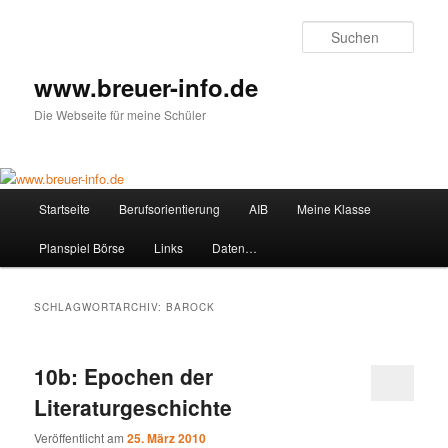
Zum
Zum
primären
sekundären
Such
Inhalt
Inhalt
springen
springen
www.breuer-info.de
Die Webseite für meine Schüler
Hauptmenü
Startseite
Berufsorientierung
AIB
Meine Klasse
Planspiel Börse
Links
Daten…
SCHLAGWORTARCHIV:
BAROCK
10b: Epochen der
Literaturgeschichte
Veröffentlicht am
25. März 2010