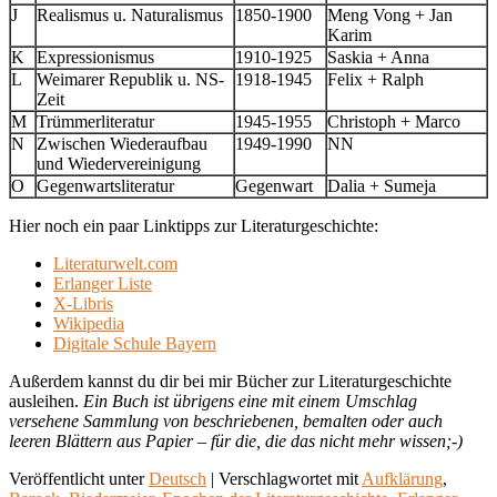
J
Realismus u. Naturalismus
1850-1900
Meng Vong + Jan
Karim
K
Expressionismus
1910-1925
Saskia + Anna
L
Weimarer Republik u. NS-
1918-1945
Felix + Ralph
Zeit
M
Trümmerliteratur
1945-1955
Christoph + Marco
N
Zwischen Wiederaufbau
1949-1990
NN
und Wiedervereinigung
O
Gegenwartsliteratur
Gegenwart
Dalia + Sumeja
Hier noch ein paar Linktipps zur Literaturgeschichte:
Literaturwelt.com
Erlanger Liste
X-Libris
Wikipedia
Digitale Schule Bayern
Außerdem kannst du dir bei mir Bücher zur Literaturgeschichte
ausleihen.
Ein Buch ist übrigens eine mit einem Umschlag
versehene Sammlung von beschriebenen, bemalten oder auch
leeren Blättern aus Papier – für die, die das nicht mehr wissen;-)
Veröffentlicht unter
Deutsch
|
Verschlagwortet mit
Aufklärung
,