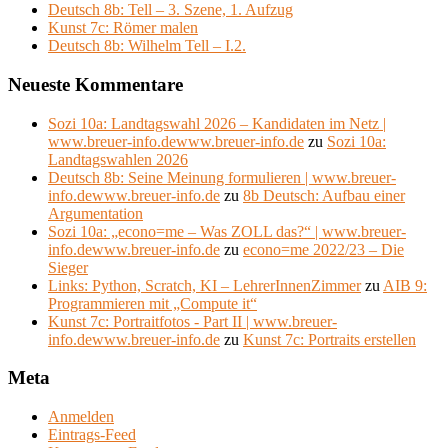
Deutsch 8b: Tell – 3. Szene, 1. Aufzug
Kunst 7c: Römer malen
Deutsch 8b: Wilhelm Tell – I.2.
Neueste Kommentare
Sozi 10a: Landtagswahl 2026 – Kandidaten im Netz |
www.breuer-info.dewww.breuer-info.de
zu
Sozi 10a:
Landtagswahlen 2026
Deutsch 8b: Seine Meinung formulieren | www.breuer-
info.dewww.breuer-info.de
zu
8b Deutsch: Aufbau einer
Argumentation
Sozi 10a: „econo=me – Was ZOLL das?“ | www.breuer-
info.dewww.breuer-info.de
zu
econo=me 2022/23 – Die
Sieger
Links: Python, Scratch, KI – LehrerInnenZimmer
zu
AIB 9:
Programmieren mit „Compute it“
Kunst 7c: Portraitfotos - Part II | www.breuer-
info.dewww.breuer-info.de
zu
Kunst 7c: Portraits erstellen
Meta
Anmelden
Eintrags-Feed