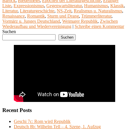
Barock
,
Biedermeier
,
Epochen der Literaturgeschichte
,
Erlanger
Liste
,
Expressionismus
,
Gegenwartsliteratur
,
Humanismus
,
Klassik
,
Literatur
,
Literaturgeschichte
,
NS-Zeit
,
Realismus u. Naturalismus
,
Renaissance
,
Romantik
,
Sturm und Drang
,
Trümmerliteratur
,
Vormärz u. Junges Deutschland
,
Weimarer Republik
,
Zwischen
Wiederaufbau und Wiedervereinigung
|
Schreibe einen Kommentar
Suchen
Suchen
Recent Posts
Geschi 7c: Rom wird Republik
Deutsch 8b: Wilhelm Tell – 4. Szene, 1. Aufzug