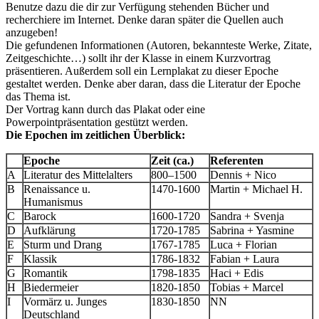
Benutze dazu die dir zur Verfügung stehenden Bücher und
recherchiere im Internet. Denke daran später die Quellen auch
anzugeben!
Die gefundenen Informationen (Autoren, bekannteste Werke, Zitate,
Zeitgeschichte…) sollt ihr der Klasse in einem Kurzvortrag
präsentieren. Außerdem soll ein Lernplakat zu dieser Epoche
gestaltet werden. Denke aber daran, dass die Literatur der Epoche
das Thema ist.
Der Vortrag kann durch das Plakat oder eine
Powerpointpräsentation gestützt werden.
Die Epochen im zeitlichen Überblick:
Epoche
Zeit (ca.)
Referenten
A
Literatur des Mittelalters
800–1500
Dennis + Nico
B
Renaissance u.
1470-1600
Martin + Michael H.
Humanismus
C
Barock
1600-1720
Sandra + Svenja
D
Aufklärung
1720-1785
Sabrina + Yasmine
E
Sturm und Drang
1767-1785
Luca + Florian
F
Klassik
1786-1832
Fabian + Laura
G
Romantik
1798-1835
Haci + Edis
H
Biedermeier
1820-1850
Tobias + Marcel
I
Vormärz u. Junges
1830-1850
NN
Deutschland