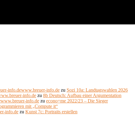
uer-info.dewww.breuer-info.de
zu
Sozi 10a: Landtagswahlen 2026
www.breuer-info.de
zu
8b Deutsch: Aufbau einer Argumentation
ewww.breuer-info.de
zu
econo=me 2022/23 – Die Sieger
ogrammieren mit „Compute it“
er-info.de
zu
Kunst 7c: Portraits erstellen