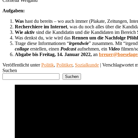
Cornelia Weigand
Aufgaben:
Was
hast du bereits – wo auch immer (Plakate, Zeitungen, Inte
Recherchiere im Internet
, was du noch alles über die Kandid
Wie aktiv
sind die Kandidatin und die Kandidaten im Bereich
Was denkst du, wie wird das
Rennen um die Nachfolge Pföhl
Trage diese Informationen “
irgendwie
” zusammen. Mit “irgendw
collage
erstellen, einen
Podcast
aufnehmen, ein
Video
filmen/s
Abgabe bis Freitag, 14. Januar 2022,
an
breuer@boeselager
Veröffentlicht unter
Politik
,
Politiker
,
Sozialkunde
|
Verschlagwortet m
Suchen
Suchen