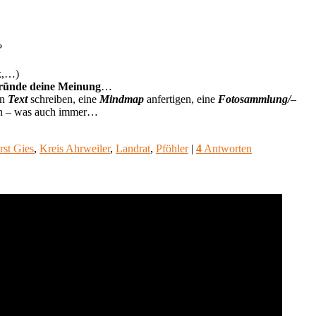
?
ok,…)
ründe deine Meinung
…
en
Text
schreiben, eine
Mindmap
anfertigen, eine
Fotosammlung/
–
en – was auch immer…
rst Gies
,
Kreis Ahrweiler
,
Landrat
,
Pföhler
|
4
Antworten