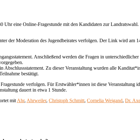
:30 Uhr eine Online-Fragestunde mit den Kandidaten zur Landratswahl.
unter der Moderation des Jugendbeirates verfolgen. Der Link wird am 1
 Eingangsstatement. Anschließend werden die Fragen in unterschiedlich
 vorgegeben.
in Abschlussstatement. Zu dieser Veranstaltung wurden alle Kanditat*i
Teilnahme bestätigt.
 Fragestunde verfolgen. Für Erstwähler*innen ist diese Veranstaltung i
nstaltung dauert in etwa 1 Stunde.
rtet mit
Ahr
,
Ahrweiler
,
Christoph Schmitt
,
Cornelia Weigand
,
Dr. Axe