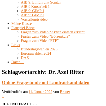
AIB 9: Einführung Scratch
AIB 9 Kursarbeit 1
AIB 9: GIMP 1
AIB 9: GIMP 2
Vorstellungsvideo
Meine Klasse
Planspiel Börse
Fragen zum Video “Aktien einfach erklärt”
Fragen zum Video “Börsenkurs”
Fragen zum Video”ETF”
Links
Bundestagswahlen 2025
Europawahlen 2024
DAZ
Daten…
Schlagwortarchiv:
Dr. Axel Ritter
Online-Fragestunde mit Landratskandidaten
Veröffentlicht am
11. Januar 2022
von
Breuer
1
JUGEND FRAGT …