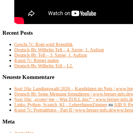
Recent Posts
Geschi 7c: Rom wird Republik
Deutsch 8b: Wilhelm Tell – 4. Szene, 1. Aufzug
Deutsch 8b: Tell – 3. Szene, 1. Aufzug
Kunst 7c: Römer malen
Deutsch 8b: Wilhelm Tell – I.2.
Neueste Kommentare
Sozi 10a: Landtagswahl 2026 – Kandidaten im Netz | www.bre
Deutsch 8b: Seine Meinung formulieren | www.breuer-info.de
Sozi 10a: „econo=me – Was ZOLL das?“ | www.breuer-info.d
Links: Python, Scratch, KI – LehrerInnenZimmer
zu
AIB 9: Pr
Kunst 7c: Portraitfotos - Part II | www.breuer-info.dewww.breu
Meta