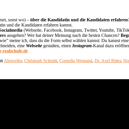
rnet, sonst wo) –
über die Kandidatin und die Kandidaten erfahren
atin und die Kandidaten erfahren kannst.
Socialmedia
(Webseite, Facebook, Instagram, Twitter, Youtube, TikT
ers
ausgehen? Wer hat deiner Meinung nach die besten Chancen?
Beg
ie” meine ich, dass du die Form selbst wählen kannst: Du kannst ein
chneiden, eine
Webseite
gestalten, einen
Instagram
-Kanal dazu eröffn
-realschule.de
it
Ahrweiler
,
Christoph Schmitt
,
Cornelia Weigand
,
Dr. Axel Ritter
,
Ho