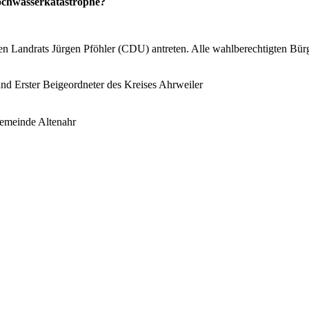
ochwasserkatastrophe?
gen Landrats Jürgen Pföhler (CDU) antreten. Alle wahlberechtigten B
d Erster Beigeordneter des Kreises Ahrweiler
gemeinde Altenahr