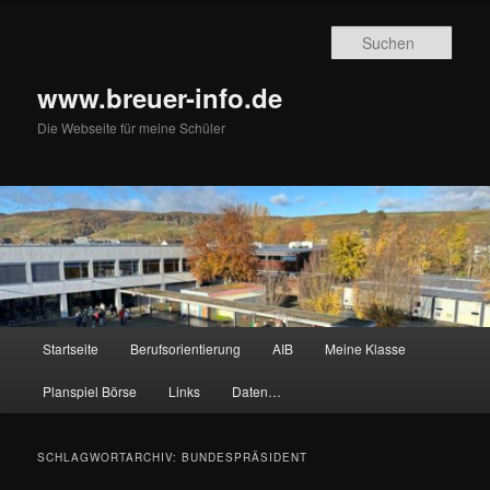
Zum
Zum
primären
sekundären
Such
Inhalt
Inhalt
springen
springen
www.breuer-info.de
Die Webseite für meine Schüler
Hauptmenü
Startseite
Berufsorientierung
AIB
Meine Klasse
Planspiel Börse
Links
Daten…
SCHLAGWORTARCHIV:
BUNDESPRÄSIDENT