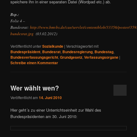
speichere ihn in einer separaten Datei (Wordpad etc.) ab.
Bsp.:
Folie 4 –
Bundesrat:
http://www.bmvbs.de/cae/servlet/contentblob/33356/poster/359
bundesrat.jpg
(03.02.2012)
Veröffentlicht unter
Sozialkunde
|
Verschlagwortet mit
Bundespräsident
,
Bundesrat
,
Bundesregierung
,
Bundestag
,
Bundesverfassungsgericht
,
Grundgesetz
,
Verfassungsorgane
|
Schreibe einen Kommentar
Wer wählt wen?
Veröffentlicht am
14. Juni 2010
Hier geht´s zu einer Unterrichtseinheit zur Wahl des
Bundespräsidenten am 30. Juni 2010: