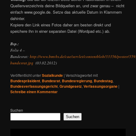
Quellenverzeichnis deine Bildquellen an, und zwar genau – nicht
einfach www.google.de. Setze das aktuelle Datum in Klammern
dahinter.
Kopiere den Link eines Fotos daher am besten direkt und
speichere ihn in einer separaten Datei (Wordpad etc.) ab.
Bsp.:
Folie 4 –
Bundesrat:
http://www.bmvbs.de/cae/servlet/contentblob/33356/poster/359
bundesrat.jpg
(03.02.2012)
Veröffentlicht unter
Sozialkunde
|
Verschlagwortet mit
Bundespräsident
,
Bundesrat
,
Bundesregierung
,
Bundestag
,
Bundesverfassungsgericht
,
Grundgesetz
,
Verfassungsorgane
|
Schreibe einen Kommentar
Suchen
Suchen