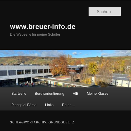
Zum
Zum
primären
sekundären
Such
Inhalt
Inhalt
springen
springen
www.breuer-info.de
Die Webseite für meine Schüler
Hauptmenü
Startseite
Berufsorientierung
AIB
Meine Klasse
Planspiel Börse
Links
Daten…
SCHLAGWORTARCHIV:
GRUNDGESETZ