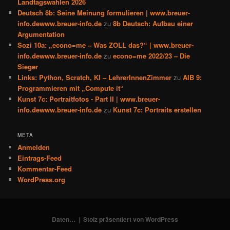
Landtagswahlen 2026
Deutsch 8b: Seine Meinung formulieren | www.breuer-
info.dewww.breuer-info.de
zu
8b Deutsch: Aufbau einer
Argumentation
Sozi 10a: „econo=me – Was ZOLL das?“ | www.breuer-
info.dewww.breuer-info.de
zu
econo=me 2022/23 – Die
Sieger
Links: Python, Scratch, KI – LehrerInnenZimmer
zu
AIB 9:
Programmieren mit „Compute it“
Kunst 7c: Portraitfotos - Part II | www.breuer-
info.dewww.breuer-info.de
zu
Kunst 7c: Portraits erstellen
META
Anmelden
Eintrags-Feed
Kommentar-Feed
WordPress.org
Daten…
Stolz präsentiert von WordPress