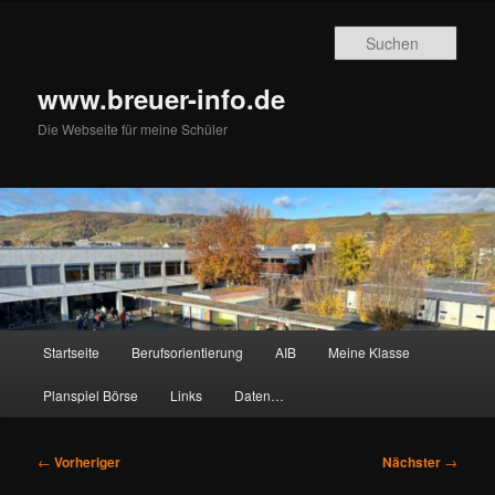
Zum
primären
Such
Inhalt
springen
www.breuer-info.de
Die Webseite für meine Schüler
Hauptmenü
Startseite
Berufsorientierung
AIB
Meine Klasse
Planspiel Börse
Links
Daten…
Beitragsnavigation
←
Vorheriger
Nächster
→