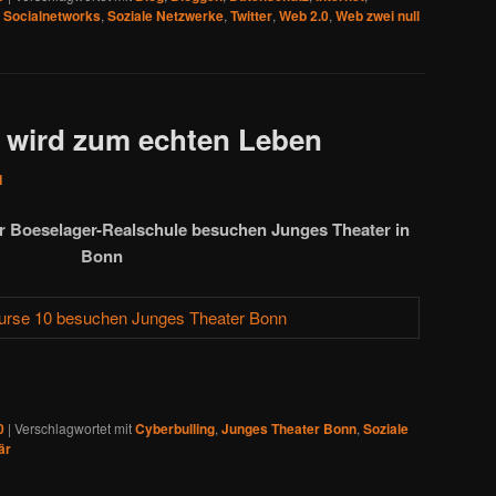
,
Socialnetworks
,
Soziale Netzwerke
,
Twitter
,
Web 2.0
,
Web zwei null
 wird zum echten Leben
1
r Boeselager-Realschule besuchen Junges Theater in
Bonn
0
|
Verschlagwortet mit
Cyberbulling
,
Junges Theater Bonn
,
Soziale
är