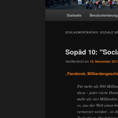
Hauptmenü
Startseite
Berufsorientierung
SCHLAGWORTARCHIV:
SOZIALE N
Sopäd 10: "Socia
Veröffentlicht am
18. November 201
„Facebook. Milliardengeschä
Für mehr als 800 Millio
dazu – jeder vierte Deut
mehr als vier Milliarde
es, aus der Welt einen b
vernetzter werden‘, so 
Zuckerberg. Doch hinter