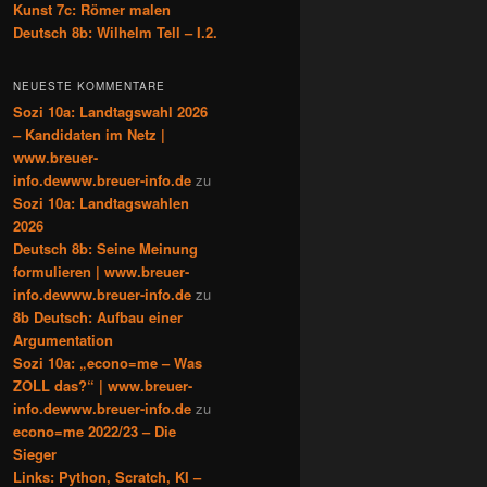
Kunst 7c: Römer malen
Deutsch 8b: Wilhelm Tell – I.2.
NEUESTE KOMMENTARE
Sozi 10a: Landtagswahl 2026
– Kandidaten im Netz |
www.breuer-
info.dewww.breuer-info.de
zu
Sozi 10a: Landtagswahlen
2026
Deutsch 8b: Seine Meinung
formulieren | www.breuer-
info.dewww.breuer-info.de
zu
8b Deutsch: Aufbau einer
Argumentation
Sozi 10a: „econo=me – Was
ZOLL das?“ | www.breuer-
info.dewww.breuer-info.de
zu
econo=me 2022/23 – Die
Sieger
Links: Python, Scratch, KI –