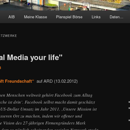
AIB
Meine Klasse
Planspiel Börse
Links
Daten…
ETZWERKE
l Media your life"
3
ft Freundschaft“
auf ARD (13.02.2012)
nen Menschen weltweit gehört Facebook zum Alltag
sche ist drin‘. Facebook selbst macht damit geschätzt
n US-Dollar Umsatz im Jahr 2011. ‚Unsere Mission ist
esseren Ort zu machen, indem wir offener und
die Vision des 27-jährigen Firmengründers Mark
 dem so nützlich scheinenden sozialen Netzwerk steckt