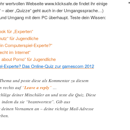
r wertvollen Webseite www.klicksafe.de findet ihr einige
uiz“ – aber „Quizze“ geht auch in der Umgangssprache…)
 und Umgang mit dem PC überhaupt. Teste dein Wissen:
ok für „Experten“
utz“ für Jugendliche
ein Computerspiel-Experte?“
echt im Internet“
k about Porno“ für Jugendliche
iel-Experte? Das Online-Quiz zur gamescom 2012
 Thema und poste diese als Kommentar zu diesem
en rechts auf
“
Leave a reply
”
…
hläge deiner Mitschüler an und teste die Quiz. Diese
 indem du sie “beantwortest”. Gib aus
deinen Vornamen an – deine richtige Mail-Adresse
eben.