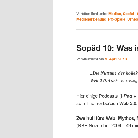
Veröffentlicht unter
Medien
,
Sopäd 1
Medienerziehung
,
PC-Spiele
,
Urheb
Sopäd 10: Was i
Veröffentlicht am
9. April 2013
„Die Nutzung der kollekti
Web 2.0-Ära.“
[Tim O’Reilly]
Hier einige Podcasts (I-
Pod
+ 
zum Themenbereich
Web 2.0
:
Zweinull fürs Web: Mythos,
(RBB November 2009 – 49 mi