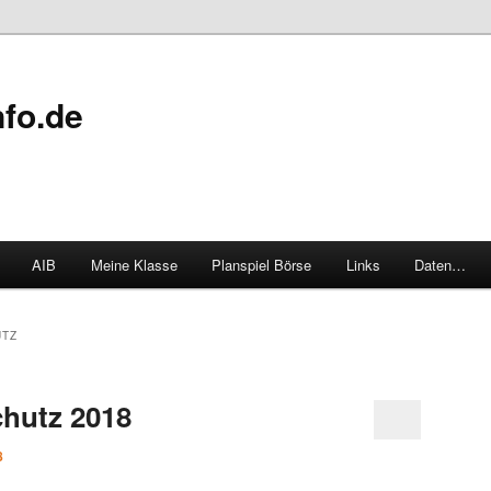
fo.de
AIB
Meine Klasse
Planspiel Börse
Links
Daten…
UTZ
hutz 2018
8