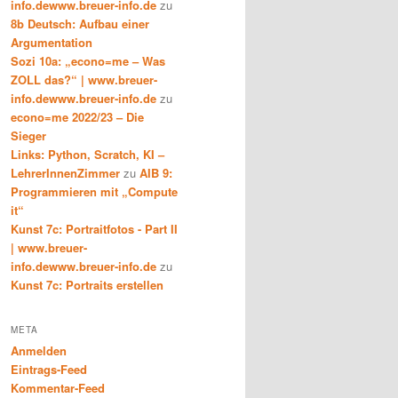
info.dewww.breuer-info.de
zu
8b Deutsch: Aufbau einer
Argumentation
Sozi 10a: „econo=me – Was
ZOLL das?“ | www.breuer-
info.dewww.breuer-info.de
zu
econo=me 2022/23 – Die
Sieger
Links: Python, Scratch, KI –
LehrerInnenZimmer
zu
AIB 9:
Programmieren mit „Compute
it“
Kunst 7c: Portraitfotos - Part II
| www.breuer-
info.dewww.breuer-info.de
zu
Kunst 7c: Portraits erstellen
META
Anmelden
Eintrags-Feed
Kommentar-Feed