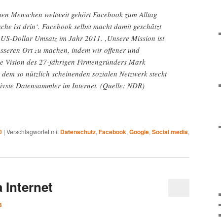
nen Menschen weltweit gehört Facebook zum Alltag
sche ist drin‘. Facebook selbst macht damit geschätzt
n US-Dollar Umsatz im Jahr 2011. ‚Unsere Mission ist
esseren Ort zu machen, indem wir offener und
die Vision des 27-jährigen Firmengründers Mark
 dem so nützlich scheinenden sozialen Netzwerk steckt
sivste Datensammler im Internet. (Quelle: NDR)
0
|
Verschlagwortet mit
Datenschutz
,
Facebook
,
Google
,
Social media
,
 Internet
3