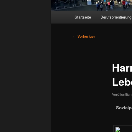
Hauptmenü
Startseite
Berufsorientierung
Beitragsnavigation
←
Vorheriger
Har
Leb
Veröffentlic
Sozialp