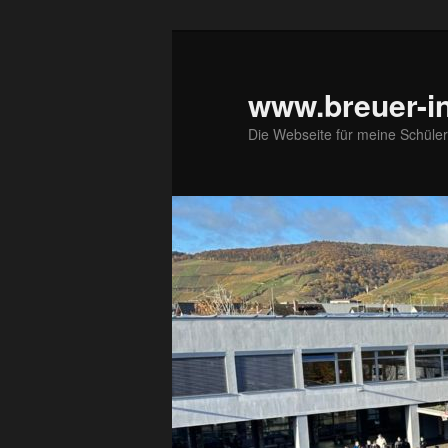
Zum
primären
Inhalt
www.breuer-in
springen
Die Webseite für meine Schüler