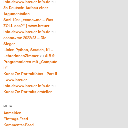
info.dewww.breuer-info.de
zu
8b Deutsch: Aufbau einer
Argumentation
Sozi 10a: „econo=me – Was
ZOLL das?“ | www.breuer-
info.dewww.breuer-info.de
zu
econo=me 2022/23 – Die
Sieger
Links: Python, Scratch, KI –
LehrerInnenZimmer
zu
AIB 9:
Programmieren mit „Compute
it“
Kunst 7c: Portraitfotos - Part II
| www.breuer-
info.dewww.breuer-info.de
zu
Kunst 7c: Portraits erstellen
META
Anmelden
Eintrags-Feed
Kommentar-Feed