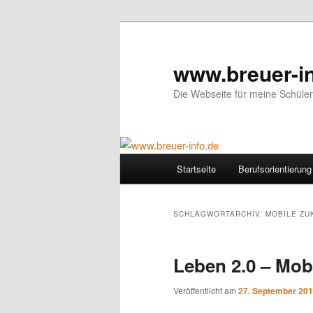
Zum
Zum
primären
sekundären
Inhalt
Inhalt
www.breuer-in
springen
springen
Die Webseite für meine Schüler
Hauptmenü
Startseite
Berufsorientierung
SCHLAGWORTARCHIV:
MOBILE ZU
Leben 2.0 – Mob
Veröffentlicht am
27. September 20