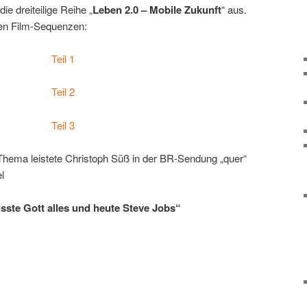
ie dreiteilige Reihe „
Leben 2.0 – Mobile Zukunft
“ aus.
lnen Film-Sequenzen:
Teil 1
Teil 2
Teil 3
Thema leistete Christoph Süß in der BR-Sendung „quer“
l
sste Gott alles und heute Steve Jobs“