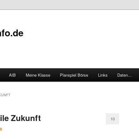
fo.de
AIB
Meine Klasse
Planspiel Börse
Links
Daten…
KUNFT
ile Zukunft
10
10