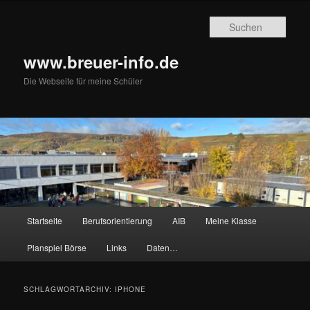
Zum
Zum
primären
sekundären
Such
Inhalt
Inhalt
springen
springen
www.breuer-info.de
Die Webseite für meine Schüler
Hauptmenü
Startseite
Berufsorientierung
AIB
Meine Klasse
Planspiel Börse
Links
Daten…
SCHLAGWORTARCHIV:
IPHONE