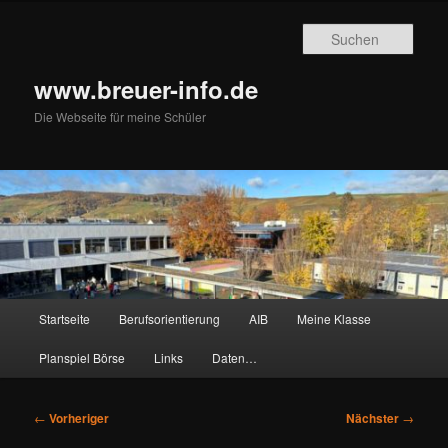
Zum
primären
Such
Inhalt
springen
www.breuer-info.de
Die Webseite für meine Schüler
Hauptmenü
Startseite
Berufsorientierung
AIB
Meine Klasse
Planspiel Börse
Links
Daten…
Beitragsnavigation
←
Vorheriger
Nächster
→