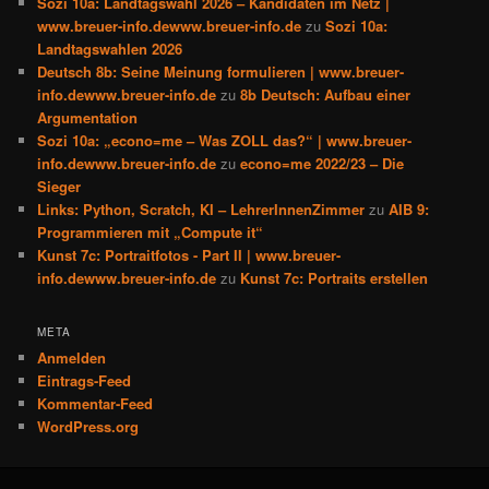
Sozi 10a: Landtagswahl 2026 – Kandidaten im Netz |
www.breuer-info.dewww.breuer-info.de
zu
Sozi 10a:
Landtagswahlen 2026
Deutsch 8b: Seine Meinung formulieren | www.breuer-
info.dewww.breuer-info.de
zu
8b Deutsch: Aufbau einer
Argumentation
Sozi 10a: „econo=me – Was ZOLL das?“ | www.breuer-
info.dewww.breuer-info.de
zu
econo=me 2022/23 – Die
Sieger
Links: Python, Scratch, KI – LehrerInnenZimmer
zu
AIB 9:
Programmieren mit „Compute it“
Kunst 7c: Portraitfotos - Part II | www.breuer-
info.dewww.breuer-info.de
zu
Kunst 7c: Portraits erstellen
META
Anmelden
Eintrags-Feed
Kommentar-Feed
WordPress.org