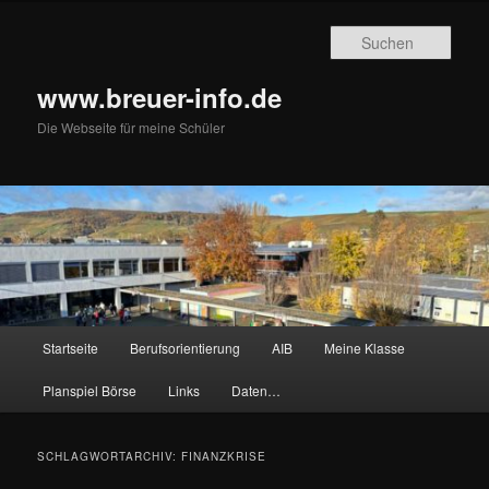
Zum
Zum
primären
sekundären
Such
Inhalt
Inhalt
springen
springen
www.breuer-info.de
Die Webseite für meine Schüler
Hauptmenü
Startseite
Berufsorientierung
AIB
Meine Klasse
Planspiel Börse
Links
Daten…
SCHLAGWORTARCHIV:
FINANZKRISE