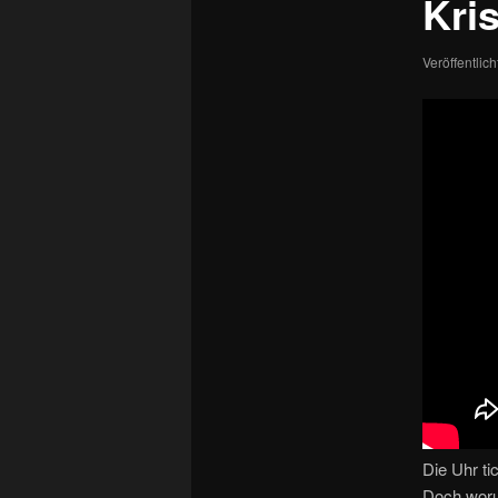
Kri
Veröffentlic
Die Uhr ti
Doch woru