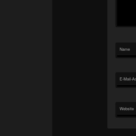
Name
E-Mail-A
Website