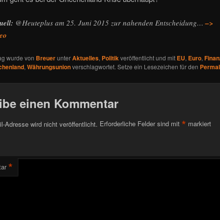
uell:
@Heuteplus am 25. Juni 2015 zur nahenden Entscheidung…
–>
eo
rag wurde von
Breuer
unter
Aktuelles
,
Politik
veröffentlicht und mit
EU
,
Euro
,
Finan
chenland
,
Währungsunion
verschlagwortet. Setze ein Lesezeichen für den
Permal
ibe einen Kommentar
*
l-Adresse wird nicht veröffentlicht.
Erforderliche Felder sind mit
markiert
*
ar