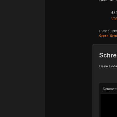
Akt
Vid
Dieser Eint
Grexit
,
Grie
Schre
Deine E-Mai
Komment