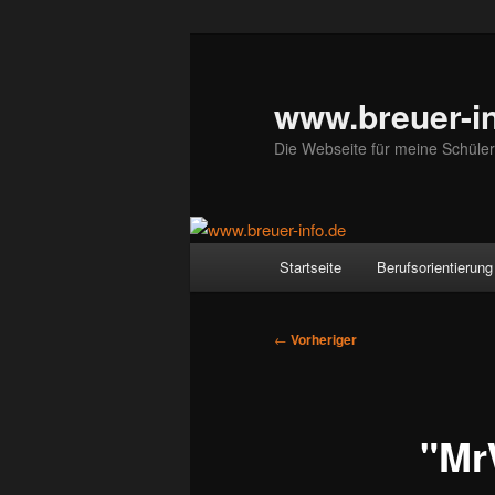
Zum
primären
Inhalt
www.breuer-in
springen
Die Webseite für meine Schüler
Hauptmenü
Startseite
Berufsorientierung
Beitragsnavigation
←
Vorheriger
"Mr