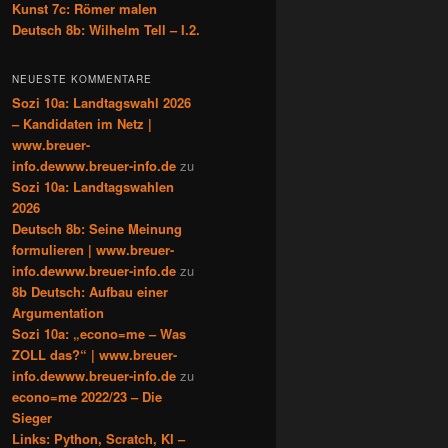
Kunst 7c: Römer malen
Deutsch 8b: Wilhelm Tell – I.2.
NEUESTE KOMMENTARE
Sozi 10a: Landtagswahl 2026
– Kandidaten im Netz |
www.breuer-
info.dewww.breuer-info.de
zu
Sozi 10a: Landtagswahlen
2026
Deutsch 8b: Seine Meinung
formulieren | www.breuer-
info.dewww.breuer-info.de
zu
8b Deutsch: Aufbau einer
Argumentation
Sozi 10a: „econo=me – Was
ZOLL das?“ | www.breuer-
info.dewww.breuer-info.de
zu
econo=me 2022/23 – Die
Sieger
Links: Python, Scratch, KI –