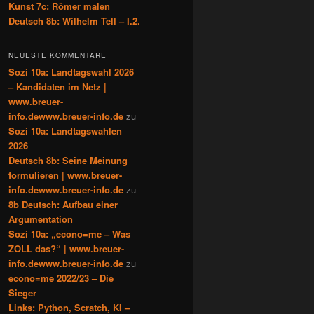
Kunst 7c: Römer malen
Deutsch 8b: Wilhelm Tell – I.2.
NEUESTE KOMMENTARE
Sozi 10a: Landtagswahl 2026
– Kandidaten im Netz |
www.breuer-
info.dewww.breuer-info.de
zu
Sozi 10a: Landtagswahlen
2026
Deutsch 8b: Seine Meinung
formulieren | www.breuer-
info.dewww.breuer-info.de
zu
8b Deutsch: Aufbau einer
Argumentation
Sozi 10a: „econo=me – Was
ZOLL das?“ | www.breuer-
info.dewww.breuer-info.de
zu
econo=me 2022/23 – Die
Sieger
Links: Python, Scratch, KI –