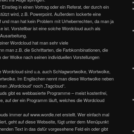
Einstieg in einen Vortrag oder ein Referat, der durch ein
ützt wird, z.B. Powerpoint. Außerdem lockerte eine
 und man hat kein Problem mit Urheberrechten, da man ja
e ist. Vorstellbar ist eine solche Wordcloud auch als
n Ausarbeitung.
 einer Wordcloud hat man sehr viele
nn man z.B. die Schriftarten, die Farbkombinationen, die
 der Wolke nach seinen individuellen Vorstellungen
e Wordcloud sind u.a. auch Schlagwortwolke, Wortwolke,
ortwolke. Im Englischen nennt man diese Wortwolke neben
en „Wordcloud“ noch „Tagcloud“.
uds gibt es webbasierte Programme – meist kostenfrei,
e, auf der ein Programm läuft, welches die Wordcloud
uds immer auf www.wordle.net erstellt. Wer einfach mal
oniert, geht auf diese Webseite, fügt unter dem Menüpunkt
henden Text in das dafür vorgesehene Feld ein oder gibt