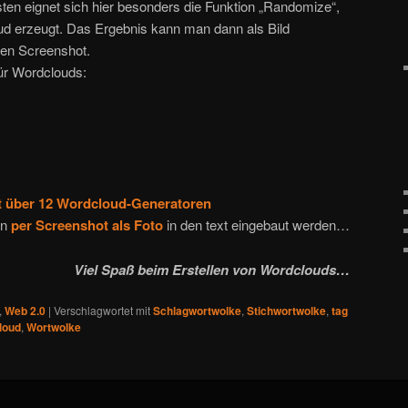
en eignet sich hier besonders die Funktion „Randomize“,
oud erzeugt. Das Ergebnis kann man dann als Bild
nen Screenshot.
für Wordclouds:
t über 12 Wordcloud-Generatoren
en
per Screenshot als Foto
in den text eingebaut werden…
Viel Spaß beim Erstellen von Wordclouds…
,
Web 2.0
|
Verschlagwortet mit
Schlagwortwolke
,
Stichwortwolke
,
tag
loud
,
Wortwolke