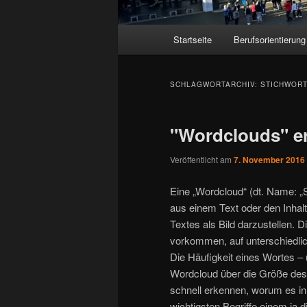
Hauptmenü
Startseite
Berufsorientierung
SCHLAGWORTARCHIV:
STICHWOR
"Wordclouds" e
Veröffentlicht am
7. November 2016
Eine „Wordcloud“ (dt. Name: „S
aus einem Text oder den Inhalt
Textes als Bild darzustellen. D
vorkommen, auf unterschiedlic
Die Häufigkeit eines Wortes – 
Wordcloud über die Größe des 
schnell erkennen, worum es in 
wichtigsten Begriffe einem ja d