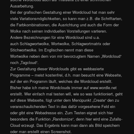
Ausarbeitung.
Bei der grafischen Gestaltung einer Wordcloud hat man sehr
viele Variationsmöglichkeiten, so kann man z.B. die Schriftarten,
die Farbkombinationen, die Ausrichtung und auch die Form der
Wolke nach seinen individuellen Vorstellungen variieren.
Andere Bezeichnungen für eine Wordcloud sind u.a.
auch Schlagwortwolke, Wortwolke, Schlagwortmatrix oder
Stichwortwolke. Im Englischen nennt man diese
Wortwolke neben dem von mir bevorzugtem Namen „Wordcloud“
noch „Tagcloud“.
Zur Gestaltung dieser Wordclouds gibt es webbasierte
Programme – meist kostenfrei, d.h. man besucht eine Webseite,
auf der ein Programm läuft, welches die Wordcloud erstellt.
Bisher habe ich meine Wordclouds immer auf www.wordle.net
erstellt. Wer einfach mal testen will, wie so was funktioniert, geht
auf diese Webseite, fügt unter dem Menüpunkt „Create“ den zu
veranschaulichenden Text in das dafür vorgesehene Feld ein
oder gibt eine Webadresse ein. Zum Testen eignet sich hier
besonders die Funktion „Randomize“, denn hier wird eine Zufalls-
Cloud erzeugt. Das Ergebnis kann man dann als Bild speichern
oder man erstellt einen Screenshot.