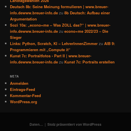
Landtagswahlen 2026
Deutsch 8b: Seine Meinung formulieren | www.breuer-
info.dewww.breuer-info.de
zu
8b Deutsch: Aufbau einer
Argumentation
Sozi 10a: „econo=me – Was ZOLL das?“ | www.breuer-
info.dewww.breuer-info.de
zu
econo=me 2022/23 – Die
Sieger
Links: Python, Scratch, KI – LehrerInnenZimmer
zu
AIB 9:
Programmieren mit „Compute it“
Kunst 7c: Portraitfotos - Part II | www.breuer-
info.dewww.breuer-info.de
zu
Kunst 7c: Portraits erstellen
META
Anmelden
Eintrags-Feed
Kommentar-Feed
WordPress.org
Daten…
Stolz präsentiert von WordPress