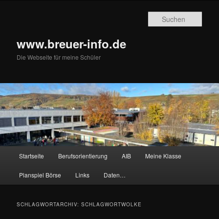
Zum
Zum
primären
sekundären
Such
Inhalt
Inhalt
springen
springen
www.breuer-info.de
Die Webseite für meine Schüler
Hauptmenü
Startseite
Berufsorientierung
AIB
Meine Klasse
Planspiel Börse
Links
Daten…
SCHLAGWORTARCHIV:
SCHLAGWORTWOLKE