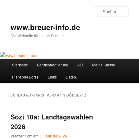
Zum
Zum
primären
sekundären
Such
Inhalt
Inhalt
springen
springen
www.breuer-info.de
Die Webseite für meine Schüler
Hauptmenü
Startseite
Berufsorientierung
AIB
Meine Klasse
Planspiel Börse
Links
Daten…
SCHLAGWORTARCHIV:
MARTIN GÖDDERTZ
Sozi 10a: Landtagswahlen
2026
Veröffentlicht am
5. Februar 2026