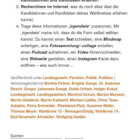
Recherchiere im Internet
, was du noch alles über die
Kandidatinnen und Kandidaten deines Wahlkreises erfahren
kannst.
Trage diese Informationen „
irgendwie
“ zusammen. Mit
„irgendwie“ meine ich, dass du die Form selbst wählen
kannst: Du kannst einen
Text
schreiben, eine
Mindmap
anfertigen
,
eine
Fotosammlung/
–
collage
erstellen,
einen
Podcast
aufnehmen, ein
Video
filmen/schneiden,
eine
Webseite
gestalten, einen
Instagram
-Kanal dazu
eröffnen – was auch immer…
Veröffentlicht unter
Landtagswahl
,
Parteien
,
Politik
,
Politiker
|
Verschlagwortet mit
Bettina Fellme
,
Brigitte Doege
,
Dr. Andreas
Resch
,
Gregor Johannes Doege
,
Guido Orthen
,
Holger Knauf
,
Landtagswahl
,
Landtagswahlen
,
Manfred Greuel
,
Marion Morassi
,
Martin Göddertz
,
Martin Kallweitt
,
Michael Lüdtke
,
Peter Tsao-
Adolphs
,
Petra Schneider
,
Rheinland-Pfalz
,
Susanne Müller
,
Thomas Meyer
,
Wahlkreis 13 - Remagen/Sinzig
,
Wahlkreis 14 -
Bad Neuenahr-Ahrweiler
,
Wolfgang Seidler
Suchen