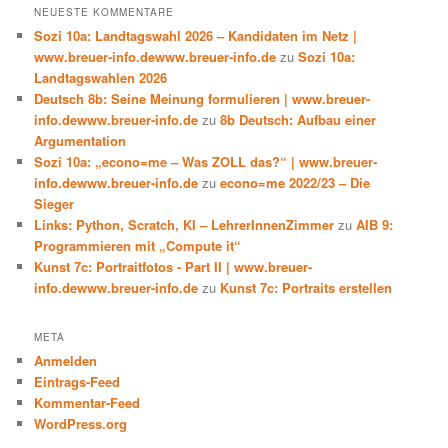
NEUESTE KOMMENTARE
Sozi 10a: Landtagswahl 2026 – Kandidaten im Netz |
www.breuer-info.dewww.breuer-info.de
zu
Sozi 10a:
Landtagswahlen 2026
Deutsch 8b: Seine Meinung formulieren | www.breuer-
info.dewww.breuer-info.de
zu
8b Deutsch: Aufbau einer
Argumentation
Sozi 10a: „econo=me – Was ZOLL das?“ | www.breuer-
info.dewww.breuer-info.de
zu
econo=me 2022/23 – Die
Sieger
Links: Python, Scratch, KI – LehrerInnenZimmer
zu
AIB 9:
Programmieren mit „Compute it“
Kunst 7c: Portraitfotos - Part II | www.breuer-
info.dewww.breuer-info.de
zu
Kunst 7c: Portraits erstellen
META
Anmelden
Eintrags-Feed
Kommentar-Feed
WordPress.org