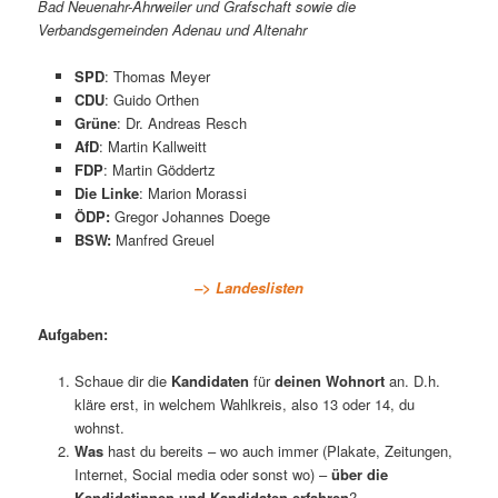
Bad Neuenahr-Ahrweiler und Grafschaft sowie die
Verbandsgemeinden Adenau und Altenahr
SPD
: Thomas Meyer
CDU
: Guido Orthen
Grüne
: Dr. Andreas Resch
AfD
: Martin Kallweitt
FDP
: Martin Göddertz
Die Linke
: Marion Morassi
ÖDP:
Gregor Johannes Doege
BSW:
Manfred Greuel
–> Landeslisten
Aufgaben:
Schaue dir die
Kandidaten
für
deinen Wohnort
an. D.h.
kläre erst, in welchem Wahlkreis, also 13 oder 14, du
wohnst.
Was
hast du bereits – wo auch immer (Plakate, Zeitungen,
Internet, Social media oder sonst wo) –
über die
Kandidatinnen und Kandidaten erfahren
?