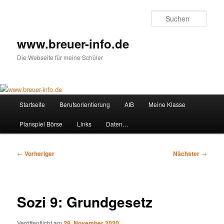
Zum
primären
Such
Inhalt
springen
www.breuer-info.de
Die Webseite für meine Schüler
Hauptmenü
Startseite
Berufsorientierung
AIB
Meine Klasse
Planspiel Börse
Links
Daten…
Beitragsnavigation
←
Vorheriger
Nächster
→
Sozi 9: Grundgesetz
Veröffentlicht am
28. November 2020