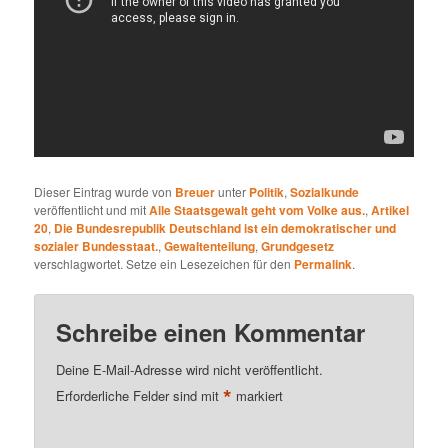
Dieser Eintrag wurde von
Breuer
unter
Politik
,
Sozialkunde
veröffentlicht und mit
Alle Staatsgewalt geht vom Volke aus.
,
Artikel
20
,
Die Bundesrepublik Deutschland ist ein demokratischer und
sozialer Bundesstaat.
,
Gewaltenteilung
,
Grundgesetz
verschlagwortet. Setze ein Lesezeichen für den
Permalink
.
Schreibe einen Kommentar
Deine E-Mail-Adresse wird nicht veröffentlicht.
*
Erforderliche Felder sind mit
markiert