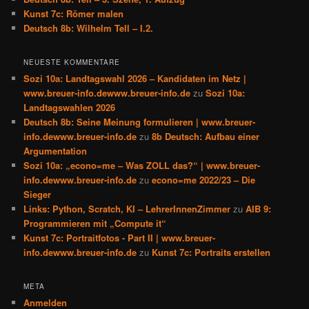
Kunst 7c: Römer malen
Deutsch 8b: Wilhelm Tell – I.2.
NEUESTE KOMMENTARE
Sozi 10a: Landtagswahl 2026 – Kandidaten im Netz |
www.breuer-info.dewww.breuer-info.de
zu
Sozi 10a:
Landtagswahlen 2026
Deutsch 8b: Seine Meinung formulieren | www.breuer-
info.dewww.breuer-info.de
zu
8b Deutsch: Aufbau einer
Argumentation
Sozi 10a: „econo=me – Was ZOLL das?“ | www.breuer-
info.dewww.breuer-info.de
zu
econo=me 2022/23 – Die
Sieger
Links: Python, Scratch, KI – LehrerInnenZimmer
zu
AIB 9:
Programmieren mit „Compute it“
Kunst 7c: Portraitfotos - Part II | www.breuer-
info.dewww.breuer-info.de
zu
Kunst 7c: Portraits erstellen
META
Anmelden