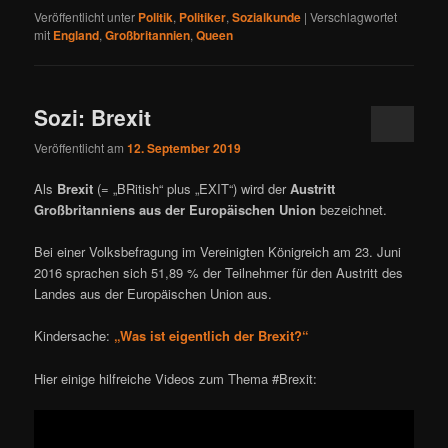
Veröffentlicht unter
Politik
,
Politiker
,
Sozialkunde
|
Verschlagwortet
mit
England
,
Großbritannien
,
Queen
Sozi: Brexit
Veröffentlicht am
12. September 2019
Als
Brexit
(= „BRitish“ plus „EXIT“) wird der
Austritt
Großbritanniens aus der Europäischen Union
bezeichnet.
Bei einer Volksbefragung im Vereinigten Königreich am 23. Juni
2016 sprachen sich 51,89 % der Teilnehmer für den Austritt des
Landes aus der Europäischen Union aus.
Kindersache:
„
Was ist ei­gent­lich der Brex­it?“
Hier einige hilfreiche Videos zum Thema #Brexit: