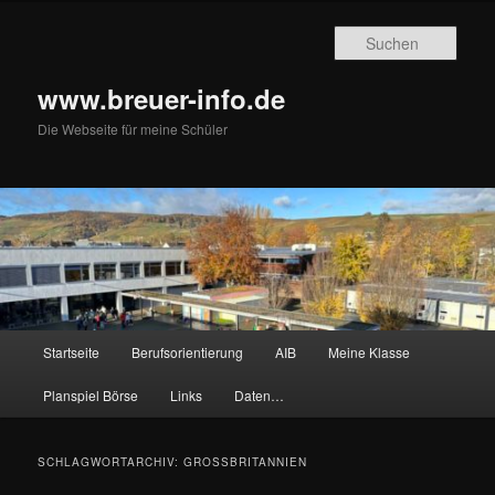
Zum
Zum
primären
sekundären
Such
Inhalt
Inhalt
springen
springen
www.breuer-info.de
Die Webseite für meine Schüler
Hauptmenü
Startseite
Berufsorientierung
AIB
Meine Klasse
Planspiel Börse
Links
Daten…
SCHLAGWORTARCHIV:
GROSSBRITANNIEN