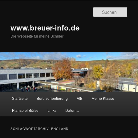
Zum
Zum
primären
sekundären
Such
Inhalt
Inhalt
springen
springen
www.breuer-info.de
Die Webseite für meine Schüler
Hauptmenü
Startseite
Berufsorientierung
AIB
Meine Klasse
Planspiel Börse
Links
Daten…
SCHLAGWORTARCHIV:
ENGLAND