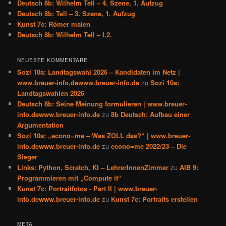
Deutsch 8b: Wilhelm Tell – 4. Szene, 1. Aufzug
Deutsch 8b: Tell – 3. Szene, 1. Aufzug
Kunst 7c: Römer malen
Deutsch 8b: Wilhelm Tell – I.2.
NEUESTE KOMMENTARE
Sozi 10a: Landtagswahl 2026 – Kandidaten im Netz |
www.breuer-info.dewww.breuer-info.de
zu
Sozi 10a:
Landtagswahlen 2026
Deutsch 8b: Seine Meinung formulieren | www.breuer-
info.dewww.breuer-info.de
zu
8b Deutsch: Aufbau einer
Argumentation
Sozi 10a: „econo=me – Was ZOLL das?“ | www.breuer-
info.dewww.breuer-info.de
zu
econo=me 2022/23 – Die
Sieger
Links: Python, Scratch, KI – LehrerInnenZimmer
zu
AIB 9:
Programmieren mit „Compute it“
Kunst 7c: Portraitfotos - Part II | www.breuer-
info.dewww.breuer-info.de
zu
Kunst 7c: Portraits erstellen
META